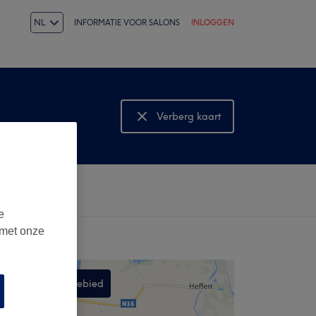
NL
INFORMATIE VOOR SALONS
INLOGGEN
Verberg kaart
Bekijk kaart
e
 met onze
Zoek in dit gebied
,