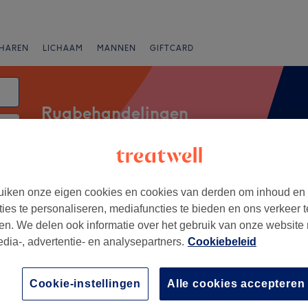
HAREN
LICHAAM
MANNEN
GIFTCARD
Rugbehandelingen
atum
Merken
Salons
Expresaanbiedingen
Beoordeling
iken onze eigen cookies en cookies van derden om inhoud en
ties te personaliseren, mediafuncties te bieden en ons verkeer t
en. We delen ook informatie over het gebruik van onze website
Grimbergen, Vlaams-Brabant
edia-, advertentie- en analysepartners.
Cookiebeleid
+
Care & Wellness
Cookie-instellingen
Alle cookies accepteren
177 reviews
−
l