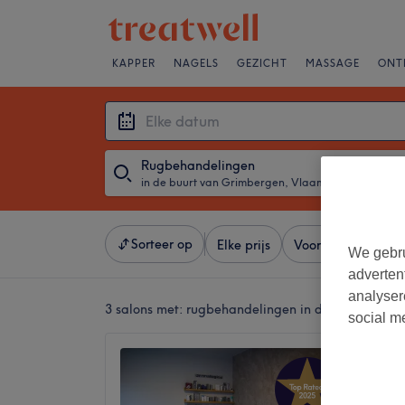
KAPPER
NAGELS
GEZICHT
MASSAGE
ONT
Rugbehandelingen
in de buurt van Grimbergen, Vlaams-Brabant
・
Elke d
Sorteer op
Elke prijs
Voorzieningen
We gebru
adverten
analyser
3 salons met:
rugbehandelingen in de buurt van 
social m
Sarati 
5,0
Wemme