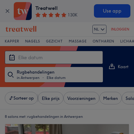
Treatwell
Use app
130K
NL
INLOGGEN
KAPPER
NAGELS
GEZICHT
MASSAGE
ONTHAREN
LICHA
Kaart
Rugbehandelingen
Lijst
in Antwerpen
・
Elke datum
Sorteer op
Elke prijs
Voorzieningen
Merken
Sal
8 salons met:
rugbehandelingen in Antwerpen