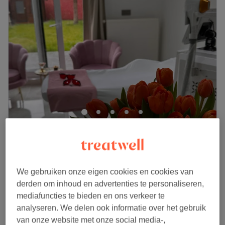
Miss Clinic Caronstraat - Women Only
4,9
126 reviews
Antwerpen
Laat zien op de kaart
€99,99
Rug facial
We gebruiken onze eigen cookies en cookies van
1 u
€149,99
derden om inhoud en advertenties te personaliseren,
Kort overzicht salongegevens
mediafuncties te bieden en ons verkeer te
analyseren. We delen ook informatie over het gebruik
Maandag
09:00
–
14:45
van onze website met onze social media-,