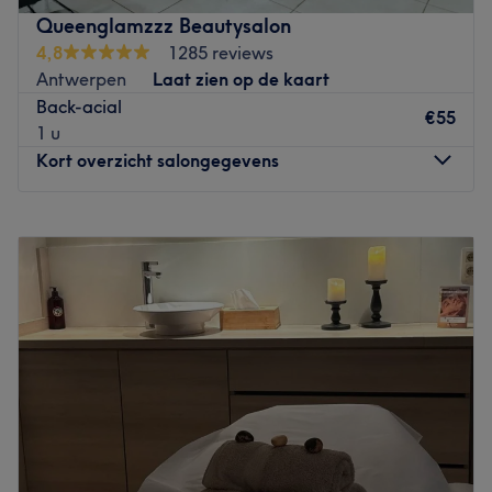
worden er verschillende schoonheidsbehandelingen
Queenglamzzz Beautysalon
aangeboden zoals manicures, pedicures, visagie en
4,8
1285 reviews
ontharingen. Of je je nou voorbereidt op een feestje,
Antwerpen
Laat zien op de kaart
vakantie of gewoon goed verzorgd voor de dag wilt
Back-acial
komen, Veronique zorgt ervoor dat je zult glunderen.
€55
1 u
Handig om te weten: het salon is goed bereikbaar.
Kort overzicht salongegevens
Let op: in het salon kan met bancontact en QR code
worden betaald.
Maandag
09:15
–
20:00
Go to venue
Dinsdag
09:15
–
20:00
Woensdag
09:15
–
20:00
Donderdag
09:15
–
20:00
Vrijdag
09:15
–
20:00
Zaterdag
09:15
–
19:00
Zondag
Gesloten
Queenglamzzz Beautysalon is een schoonheidssalon die
haar klanten een breed scala aan
schoonheidsbehandelingen aanbiedt. De salon is