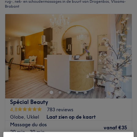
rug-, nek- en schoudermassages in de buurt van Drogenbos, Vlaams-
Brabant
Spécial Beauty
4,8
783 reviews
Globe, Ukkel
Laat zien op de kaart
Massage du dos
vanaf
€35
20 min - 30 min