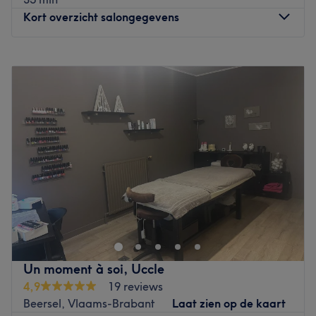
Kort overzicht salongegevens
Maandag
Gesloten
Dinsdag
09:00
–
17:00
Woensdag
Gesloten
Donderdag
09:00
–
17:00
Vrijdag
10:00
–
17:00
Zaterdag
Gesloten
Zondag
Gesloten
Bienvenue chez Sérenity centre de bien-être situé à Uccle.
Oubliez vos soucis du quotidien et prenez le temps de
reposer votre corps et votre esprit grâce à des prestations
sur mesure adaptées à vos besoins.
Un moment à soi, Uccle
Transport public le plus proche
4,9
19 reviews
Le salon est situé à trois minutes à pied de la station de
Beersel, Vlaams-Brabant
Laat zien op de kaart
train Jeanne Herreman.