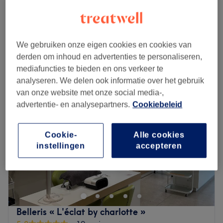
Massage du dos thérapeutique
€40
20 min
Kort overzicht salongegevens
We gebruiken onze eigen cookies en cookies van
derden om inhoud en advertenties te personaliseren,
Maandag
11:00
–
21:00
mediafuncties te bieden en ons verkeer te
Dinsdag
08:00
–
21:00
analyseren. We delen ook informatie over het gebruik
Woensdag
08:00
–
22:00
van onze website met onze social media-,
Donderdag
08:00
–
21:00
advertentie- en analysepartners.
Cookiebeleid
Vrijdag
08:00
–
21:00
Zaterdag
08:00
–
21:00
Zondag
Gesloten
Cookie-
Alle cookies
instellingen
accepteren
À la recherche d'un institut de beauté proposant une
grande variété de soins du côté de Uccle ? Rendez-vous
à Spécial Beauty, un espace dédié à la beauté et au
bien-être situé sur l'avenue Brugmann, à deux pas de
l'arrêt de tram Globe. Avec plus de 10 ans d'expérience
Belleris « L'éclat by charlotte »
dans le monde de la beauté, Alena vous propose une très