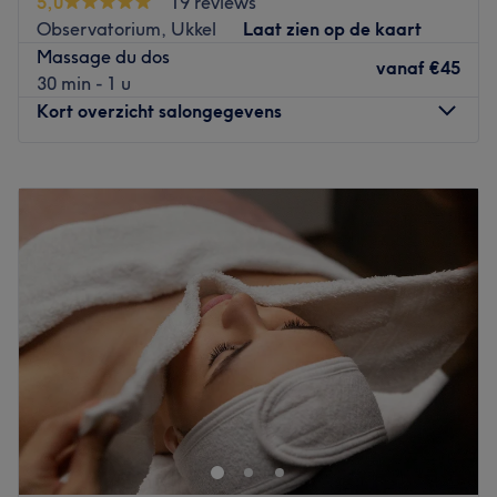
5,0
19 reviews
belle carte de soins: soins du visage, épilations,
Observatorium, Ukkel
Laat zien op de kaart
massages, beauté des mains et des pieds... La spécialité
Massage du dos
de Spécial Beauty ? Les soins anti-âge et minceur. Vous
vanaf
€45
30 min - 1 u
profiterez de votre moment détente dans un cadre
Kort overzicht salongegevens
privilégié et chic alliant une décoration contemporaine
avec une ambiance boudoir.
Maandag
11:00
–
19:00
Go to venue
Dinsdag
10:00
–
19:00
Woensdag
10:00
–
18:00
Donderdag
10:00
–
19:00
Vrijdag
10:00
–
19:00
Zaterdag
10:00
–
19:00
Zondag
Gesloten
Chez l'éclat by charlotte, tout est possible ! Vos mains et
vos pieds deviennent à la fois plus doux et plus beaux,
plus soignés et plus envoûtants. Nul doute qu’une fois que
vous aurez testé ce Nail Bar à Bruxelles, vous en
deviendrez adepte !