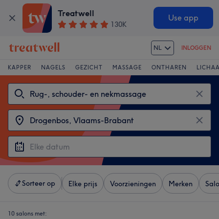
Treatwell
Use app
130K
NL
INLOGGEN
KAPPER
NAGELS
GEZICHT
MASSAGE
ONTHAREN
LICHA
Sorteer op
Elke prijs
Voorzieningen
Merken
Sal
10 salons met: