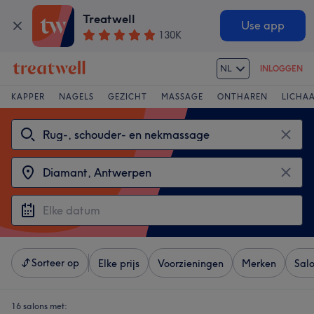
Treatwell
Use app
130K
NL
INLOGGEN
KAPPER
NAGELS
GEZICHT
MASSAGE
ONTHAREN
LICHA
Sorteer op
Elke prijs
Voorzieningen
Merken
Sal
16 salons met: