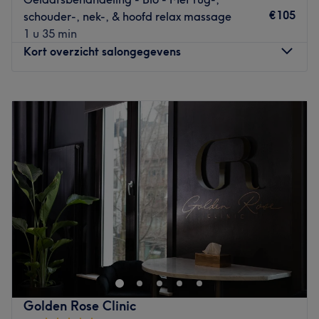
€105
schouder-, nek-, & hoofd relax massage
1 u 35 min
Kort overzicht salongegevens
Maandag
Gesloten
Dinsdag
09:00
–
18:00
Woensdag
09:00
–
18:00
Donderdag
09:00
–
18:00
Vrijdag
09:00
–
18:00
Zaterdag
09:00
–
18:00
Zondag
Gesloten
Luxury Feeling is een nieuwe beauty salon in hartje
Antwerpen tussen de historische gebouwen. Deze
sfeervolle salon straalt luxe en rust uit en heeft alles in
huis om jou even volledig te verwennen . De manuele bio
behandelingen laten je volledig ontspannen en stralen.
Golden Rose Clinic