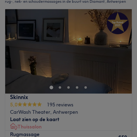
rug-, nek- en schoudermassages in de buurt van Diamant, Antwerpen
Skinnix
5,0
195 reviews
CarWash Theater, Antwerpen
Laat zien op de kaart
Thuissalon
Rugmassage