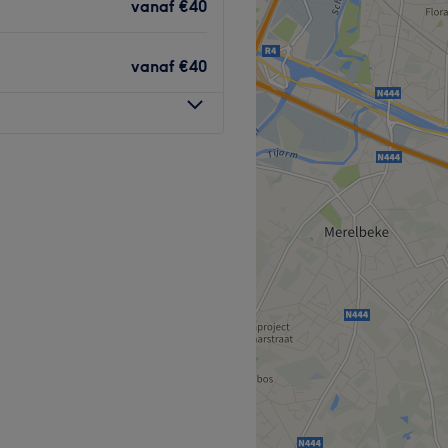
vanaf
€40
Go to venue
vanaf
€40
telbergen kan je een
g-, schouder- en
drainage
boeken.
nte
en zo ontdekte ze ook