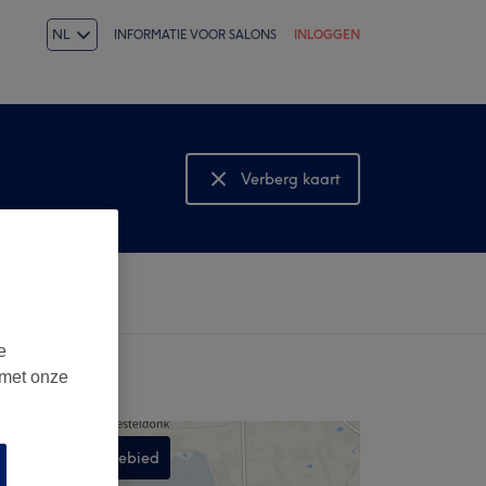
NL
INFORMATIE VOOR SALONS
INLOGGEN
Verberg kaart
Bekijk kaart
e
 met onze
Zoek in dit gebied