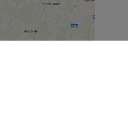
Leaflet
| ©
OpenStreetMap
contributors
Wie zijn wij