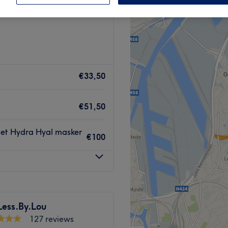
Gent
€33,50
€51,50
met Hydra Hyal masker
€100
Less.By.Lou
127 reviews