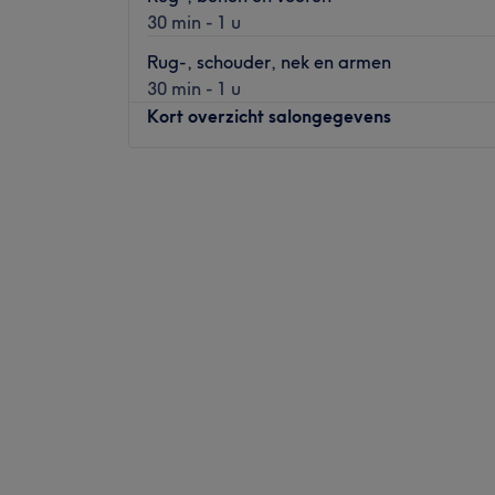
30 min - 1 u
Rug-, schouder, nek en armen
30 min - 1 u
Kort overzicht salongegevens
Maandag
09:00
–
22:00
Dinsdag
08:00
–
12:00
Woensdag
09:00
–
22:00
Donderdag
Gesloten
Vrijdag
09:00
–
22:00
Zaterdag
10:00
–
18:00
Zondag
Gesloten
Bij massagepraktijk Natural Health in Des
ontspanningsmassage
,
dieptemassage
,
ru
nekmassage
,
voetreflexmassage
of
lymfe
Eigenares Muriel is een
gezonheidsconsule