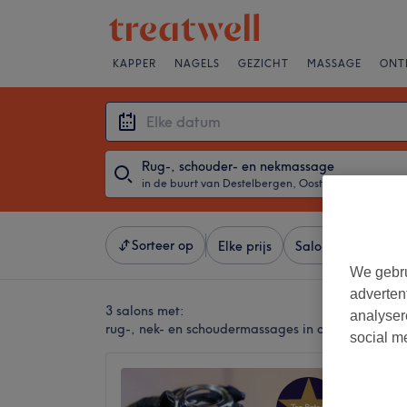
KAPPER
NAGELS
GEZICHT
MASSAGE
ONT
Rug-, schouder- en nekmassage
in de buurt van Destelbergen, Oost-Vlaanderen
・
Elke d
Sorteer op
Elke prijs
Salons
Expresa
We gebru
adverten
3 salons met:
analyser
rug-, nek- en schoudermassages in de buurt van 
social m
MC Pur
4,9