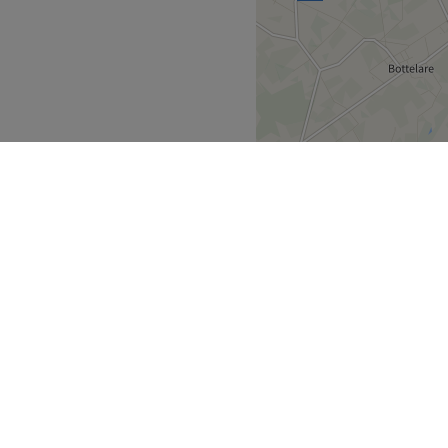
n
. Muriel neemt
de tijd voor
. Mocht je
fysieke klachten
e samen kunnen kijken wat
htbij de natuur
en haar
rd.
Go to venue
eren
Destelbergen
>
ek
Partners