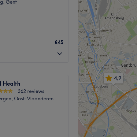
g, Gent
€45
Go to venue
4,9
l Health
362 reviews
ergen, Oost-Vlaanderen