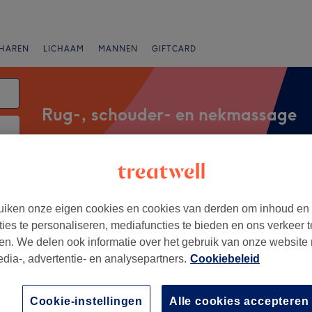
HAREN
LICHAAM
MANNEN
GIFTCARD
Rug-, schouder- en nekmassage
atum
anbiedingen
Beoordeling
iken onze eigen cookies en cookies van derden om inhoud en
ties te personaliseren, mediafuncties te bieden en ons verkeer t
en. We delen ook informatie over het gebruik van onze website
Destelbergen, Oost-Vlaanderen
edia-, advertentie- en analysepartners.
Cookiebeleid
+
e BeautyBar
Cookie-instellingen
Alle cookies accepteren
386 reviews
−