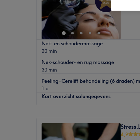
Melle, 
Nek- en schoudermassage
20 min
Nek-schouder- en rug massage
30 min
Peeling+Cerelift behandeling (6 draden) 
1 u
Kort overzicht salongegevens
Maandag
10:00
–
20:30
Dinsdag
10:00
–
20:30
Stress.
Woensdag
10:00
–
20:30
4,9
Donderdag
Gesloten