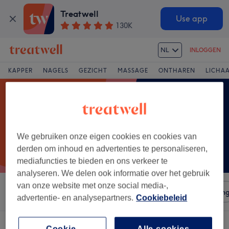
Treatwell
Use app
130K
NL
INLOGGEN
KAPPER
NAGELS
GEZICHT
MASSAGE
ONTHAREN
LICHA
We gebruiken onze eigen cookies en cookies van
derden om inhoud en advertenties te personaliseren,
mediafuncties te bieden en ons verkeer te
analyseren. We delen ook informatie over het gebruik
van onze website met onze social media-,
Sorteer op
Salons
Expresaanbiedingen
Beoordelin
advertentie- en analysepartners.
Cookiebeleid
Cookie-
Alle cookies