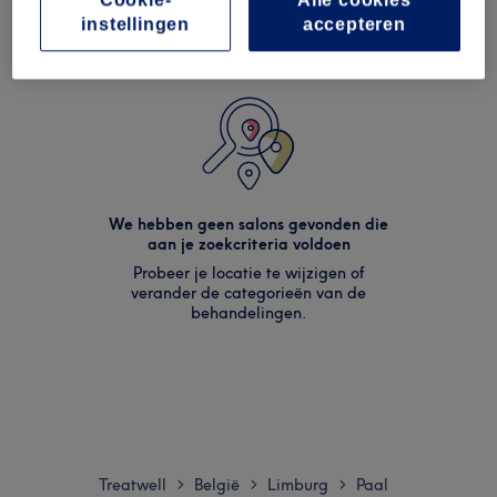
instellingen
accepteren
We hebben geen salons gevonden die
aan je zoekcriteria voldoen
Probeer je locatie te wijzigen of
verander de categorieën van de
behandelingen.
Treatwell
België
Limburg
Paal
>
>
>