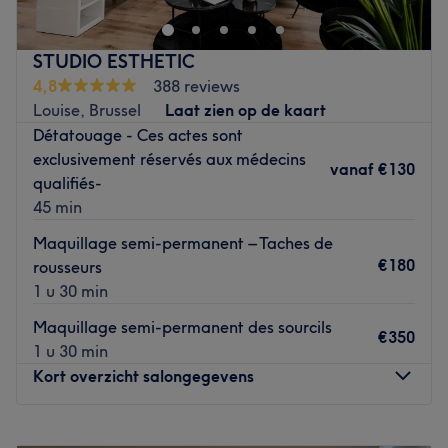
serez accueilli par Natali qui vous proposera une large
variété de prestations et de soins adaptés à vos besoins
STUDIO ESTHETIC
réalisés avec des produits de qualité.
4,8
388 reviews
Transport public le plus proche
Louise, Brussel
Laat zien op de kaart
À seulement 2 minutes à pied de l'arrêt de bus Leman
Détatouage - Ces actes sont
desservi par la ligne 80.
exclusivement réservés aux médecins
vanaf
€130
qualifiés-
L’équipe
45 min
Natali, une véritable experte en beauté, vous accueillera
chaleureusement dans son salon.
Maquillage semi-permanent – Taches de
€180
rousseurs
Nos coups de cœur :
1 u 30 min
L’atmosphère : chaleureuse et accueillante.
La spécialité de l’établissement : la beauté des ongles.
Maquillage semi-permanent des sourcils
€350
Les petits plus : Wi-Fi gratuit dans le salon et proximité
1 u 30 min
des transports en commun.
Kort overzicht salongegevens
Go to venue
Maandag
Gesloten