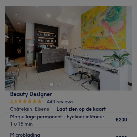
Maandag
08:00
–
20:00
Dinsdag
08:00
–
20:00
Woensdag
08:00
–
20:00
Donderdag
10:00
–
20:00
Vrijdag
10:00
–
20:00
Zaterdag
08:00
–
20:00
Zondag
Gesloten
Diva Institut est un institut de beauté installé à Bruxelles.
Profitez d'un moment rien qu'à vous grâce à des soins sur
mesure effectués avec professionnalisme. Que ce soit
pour une pause bien-être rapide ou une journée de
cocooning, le salon met l'accent sur les soins et garantit
Beauty Designer
une expérience mémorable.
4,8
443 reviews
Châtelain, Elsene
Laat zien op de kaart
Transport public le plus proche
Maquillage permanent - Eyeliner inférieur
Le salon est situé à deux minutes à pied de l'arrêt de
€200
1 u 15 min
tram Poelaert.
Microblading