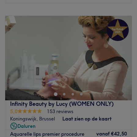
Maandag
08:00
–
20:00
Dinsdag
08:00
–
20:00
Woensdag
08:00
–
20:00
Donderdag
08:00
–
20:00
Vrijdag
08:00
–
20:00
Zaterdag
08:00
–
20:00
Zondag
10:00
–
18:00
Medi Kiss - Diva est un institut de Beauté, situé à
Bruxelles, à côté du parc d'Egmont. Bienvenue dans votre
salon de beauté, un lieu où l'élégance rencontre la
détente. Notre atmosphère raffinée et apaisante vous
invite à une expérience de bien-être exceptionnelle.
Infinity Beauty by Lucy (WOMEN ONLY)
Découvrez une impressionnante gamme de soins variés
5,0
153 reviews
visant le visage, le corps, la beauté du regard, les
Koningswijk, Brussel
Laat zien op de kaart
épilations et bien d'autres. Laissez nos experts en beauté
Daluren
prendre soin du vous !
vanaf
€42,50
Aquarelle lips premier procedure