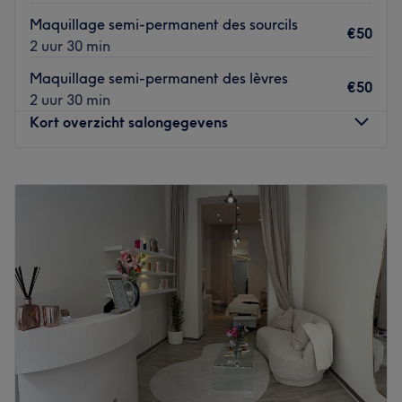
Maquillage semi-permanent des sourcils
€50
2 uur 30 min
Maquillage semi-permanent des lèvres
€50
2 uur 30 min
Kort overzicht salongegevens
Maandag
Gesloten
Dinsdag
10:00
–
19:00
Woensdag
10:00
–
19:00
Donderdag
10:00
–
19:00
Vrijdag
10:00
–
19:00
Zaterdag
10:00
–
19:00
Zondag
Gesloten
La Maison Fezzali
est un institut de beauté situé à
Ixelles
,
exclusivement réservé aux femmes. Dédié à la
haute
esthétique
, notre salon est ravi de vous accueillir dans un