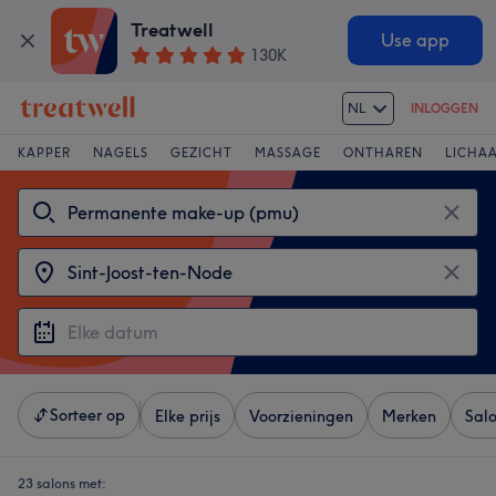
Treatwell
Use app
130K
NL
INLOGGEN
KAPPER
NAGELS
GEZICHT
MASSAGE
ONTHAREN
LICHA
Sorteer op
Elke prijs
Voorzieningen
Merken
Sal
23 salons met: