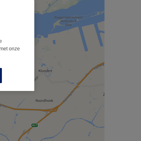
,
e
 met onze