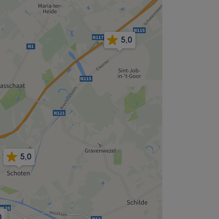
5,0
5,0
0
,0
0