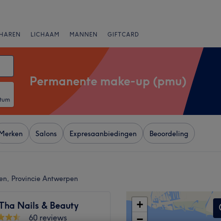
HAREN
LICHAAM
MANNEN
GIFTCARD
Permanente make-up (pmu)
atum
Merken
Salons
Expresaanbiedingen
Beoordeling
en, Provincie Antwerpen
+
Tha Nails & Beauty
60 reviews
−