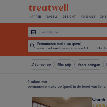
KAPPER
NAGELS
GEZICHT
MASSAGE
ONT
Permanente make-up (pmu)
in de buurt van Schoten, Provincie Antwerpen
・
Elke d
Sorteer op
Elke prijs
Voorzieningen
9 salons met:
permanente make-up (pmu) in de buurt van Schot
Chanh 
4,6