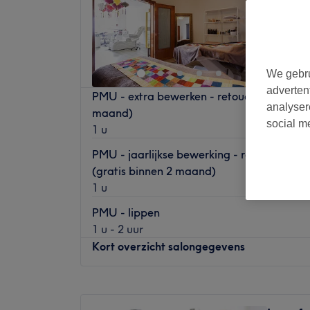
Riviere
We gebru
adverten
PMU - extra bewerken - retoucheren inbeg
analyser
maand)
social m
1 u
PMU - jaarlijkse bewerking - retoucheren
(gratis binnen 2 maand)
1 u
PMU - lippen
1 u - 2 uur
Kort overzicht salongegevens
Maandag
10:00
–
18:00
Dinsdag
10:00
–
18:00