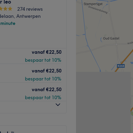
r leo
274 reviews
delaan, Antwerpen
-minute
twerpen, a relaxing beauty
vanaf
€22,50
er to create the perfect
bespaar tot 10%
retreat from the busy city,
eautifully finished nails
vanaf
€22,50
ther you're popping in for a
bespaar tot 10%
eatment, the team ensures you
shed.
vanaf
€22,50
bespaar tot 10%
 the Deurne
ily accessible by public