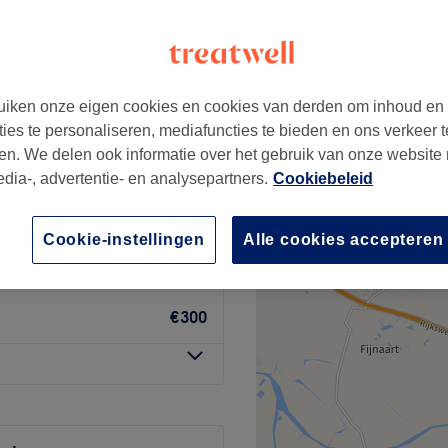
nhof, Antwerpen
iken onze eigen cookies en cookies van derden om inhoud en
ties te personaliseren, mediafuncties te bieden en ons verkeer t
repen (gratis binnen 2
en. We delen ook informatie over het gebruik van onze website
€75
edia-, advertentie- en analysepartners.
Cookiebeleid
 inbegrepen
Cookie-instellingen
Alle cookies accepteren
vanaf
€105
€300