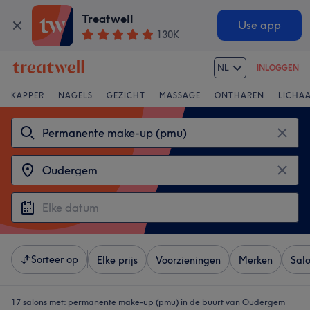
Treatwell
Use app
130K
NL
INLOGGEN
KAPPER
NAGELS
GEZICHT
MASSAGE
ONTHAREN
LICHA
Sorteer op
Elke prijs
Voorzieningen
Merken
Sal
17 salons met:
permanente make-up (pmu) in de buurt van Oudergem