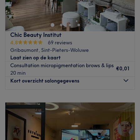
R&J Excellence situé à Woluwe-saint pierre ,notre centre
centre de beauté se distingue par son élégance et son
excellence .forts de plusieurs années d'expertise,nous
proposons une large gamme de soins dédiés au bien-
êtreet à la mise en valeur de votre peau
Chic Beauty Institut
Go to venue
4,8
69 reviews
Gribaumont, Sint-Pieters-Woluwe
Laat zien op de kaart
Consultation micropigmentation brows & lips
€0,01
20 min
Kort overzicht salongegevens
Maandag
Gesloten
Dinsdag
Gesloten
Woensdag
10:30
–
19:00
Donderdag
10:30
–
19:00
Vrijdag
10:30
–
19:00
Zaterdag
10:30
–
20:00