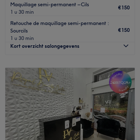
Maquillage semi-permanent – Cils
€150
1 u 30 min
Retouche de maquillage semi-permanent :
€150
Sourcils
1 u 30 min
Kort overzicht salongegevens
Maandag
10:00
–
19:00
Dinsdag
Gesloten
Woensdag
10:00
–
19:00
Donderdag
10:00
–
19:00
Vrijdag
10:00
–
19:00
Zaterdag
10:00
–
19:00
Zondag
11:00
–
19:00
Six Mondes de Beauté, situé à Bruxelles, est un institut où
Irina et son équipe offrent une gamme complète de soins
esthétiques pour une mise en beauté personnalisée.