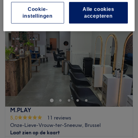
Cookie-
Alle cookies
instellingen
accepteren
Maandag
Gesloten
Dinsdag
09:00
–
19:00
Woensdag
09:00
–
19:00
Donderdag
09:00
–
19:00
Vrijdag
09:00
–
19:00
Zaterdag
09:00
–
19:00
Zondag
10:00
–
18:00
Tony and Son est un salon de coiffure situé à Saint-Josse,
à dix minutes à pieds du métro Madou. L'équipe
passionnée vous reçoit chaleureusement dans un salon
moderne et lumineux. Ici, chaque coiffeur a sa spécialité :
de la coupe de cheveux à la coloration en passant par
M.PLAY
des lissages brésilien, chez Tony and Son tous vos rêves
5,0
11 reviews
deviennent réalité ! Faites confiance aux coups de
Onze-Lieve-Vrouw-ter-Sneeuw, Brussel
ciseaux et de pinceaux experts de l'équipe pour un
Laat zien op de kaart
nouveau look en parfaite adéquation avec votre