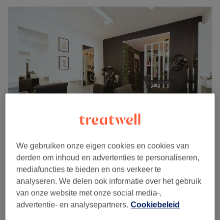
We gebruiken onze eigen cookies en cookies van
Tony&Son
derden om inhoud en advertenties te personaliseren,
4,8
761 reviews
mediafuncties te bieden en ons verkeer te
Sint-Joost Centrum, Sint-Joost-ten-Node
analyseren. We delen ook informatie over het gebruik
Laat zien op de kaart
van onze website met onze social media-,
Permanente / Curls
vanaf
€110
advertentie- en analysepartners.
Cookiebeleid
1 u
Kort overzicht salongegevens