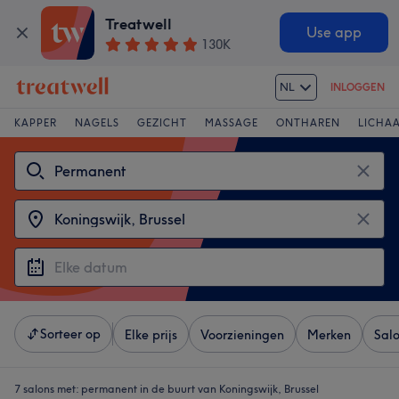
Treatwell
Use app
130K
NL
INLOGGEN
KAPPER
NAGELS
GEZICHT
MASSAGE
ONTHAREN
LICHA
Sorteer op
Elke prijs
Voorzieningen
Merken
Sal
7 salons met:
permanent in de buurt van Koningswijk, Brussel