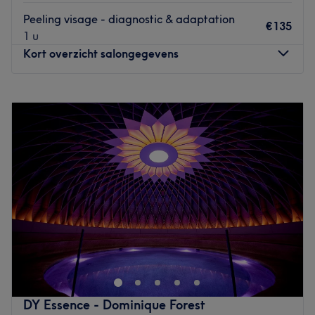
Peeling visage - diagnostic & adaptation
€135
1 u
Kort overzicht salongegevens
Maandag
09:00
–
18:00
Dinsdag
09:00
–
18:00
Woensdag
09:00
–
18:00
Donderdag
09:00
–
18:00
Vrijdag
09:00
–
17:30
Zaterdag
10:30
–
17:00
Zondag
Gesloten
Bienvenue chez Royal Beauty Center
, votre espace
beauté premium situé à Watermael-Boitsfort, à deux pas
du Parc du Jagersveld.
Un lieu élégant, chaleureux et dédié au bien-être, où
chaque détail est pensé pour sublimer votre beauté
DY Essence - Dominique Forest
naturelle.