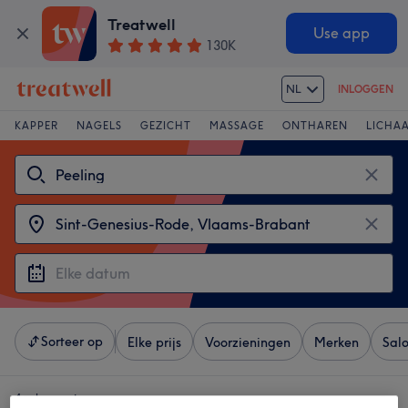
Treatwell
Use app
130K
NL
INLOGGEN
KAPPER
NAGELS
GEZICHT
MASSAGE
ONTHAREN
LICHA
Sorteer op
Elke prijs
Voorzieningen
Merken
Sal
4 salons met: