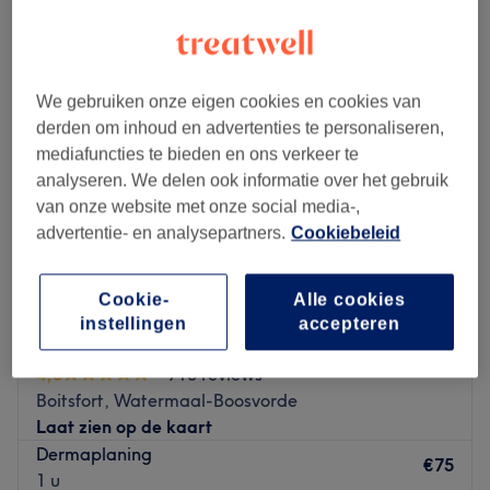
peeling in de buurt van Sint-Genesius-Rode, Vlaams-Brabant
We gebruiken onze eigen cookies en cookies van
derden om inhoud en advertenties te personaliseren,
mediafuncties te bieden en ons verkeer te
analyseren. We delen ook informatie over het gebruik
van onze website met onze social media-,
advertentie- en analysepartners.
Cookiebeleid
Cookie-
Alle cookies
instellingen
accepteren
Royal Beauty Center
4,8
710 reviews
Boitsfort, Watermaal-Boosvorde
Laat zien op de kaart
Dermaplaning
€75
1 u