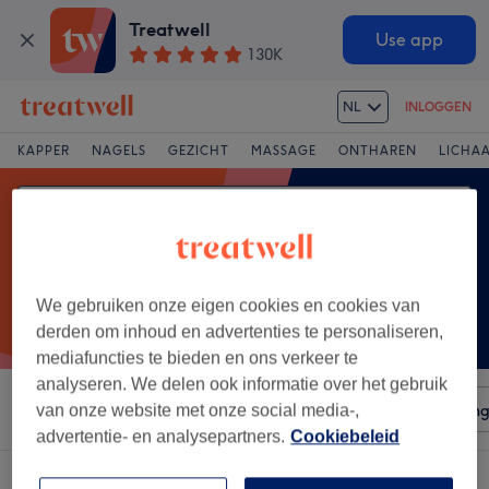
Treatwell
Use app
130K
NL
INLOGGEN
KAPPER
NAGELS
GEZICHT
MASSAGE
ONTHAREN
LICHA
We gebruiken onze eigen cookies en cookies van
derden om inhoud en advertenties te personaliseren,
mediafuncties te bieden en ons verkeer te
analyseren. We delen ook informatie over het gebruik
Sorteer op
Voorzieningen
Salons
Expresaanbiedin
van onze website met onze social media-,
advertentie- en analysepartners.
Cookiebeleid
Een salon met:
peeling in Province de Liège