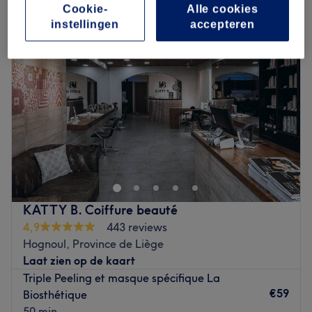
Cookie-
Alle cookies
instellingen
accepteren
KATTY B. Coiffure beauté
4,9
443 reviews
Hognoul, Province de Liège
Laat zien op de kaart
Triple Peeling et masque spécifique La
€59
Biosthétique
50 min