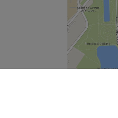
s du visage et les soins du
Go to venue
bant wallon
Nivelles
>