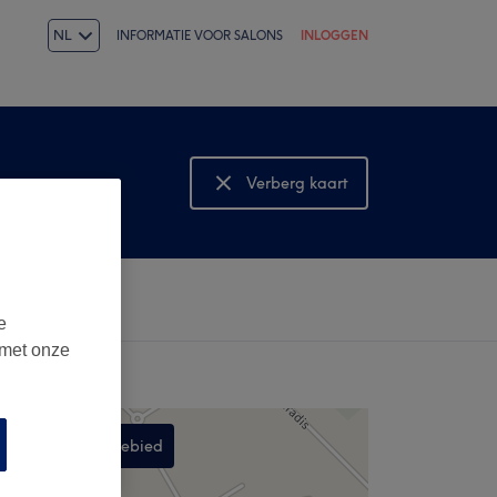
NL
INFORMATIE VOOR SALONS
INLOGGEN
Verberg kaart
Bekijk kaart
e
 met onze
Zoek in dit gebied
,