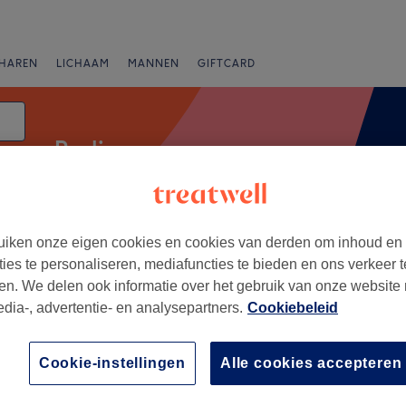
HAREN
LICHAAM
MANNEN
GIFTCARD
Peeling
tum
iken onze eigen cookies en cookies van derden om inhoud en
anbiedingen
Beoordeling
ties te personaliseren, mediafuncties te bieden en ons verkeer t
en. We delen ook informatie over het gebruik van onze website
edia-, advertentie- en analysepartners.
Cookiebeleid
rabant wallon
+
t Norroy
Cookie-instellingen
Alle cookies accepteren
12 reviews
−
Namur, Province du