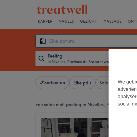
KAPPER
NAGELS
GEZICHT
MASSAGE
ONT
Peeling
in Nivelles, Province du Brabant wallon
・
Elke da
We gebru
Sorteer op
Elke prijs
Salons
Expresa
adverten
analyser
social m
Een salon met:
peeling in Nivelles, Province du B
Institu
4,9
Rue de 