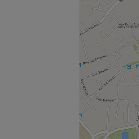
tallé à Nivelles. Profitez
ins sur mesure effectués
une pause bien-être rapide
accent sur les soins et
 deux minutes à pied du
re.
ns un institut moderne où