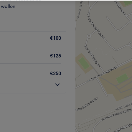
 wallon
€100
€125
€250