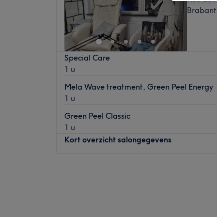
Brabant
Special Care
1 u
Mela Wave treatment, Green Peel Energy
1 u
Green Peel Classic
1 u
Kort overzicht salongegevens
Maandag
09:00
–
22:00
Dinsdag
09:00
–
22:00
Woensdag
09:00
–
22:00
Donderdag
09:00
–
22:00
Vrijdag
09:00
–
22:00