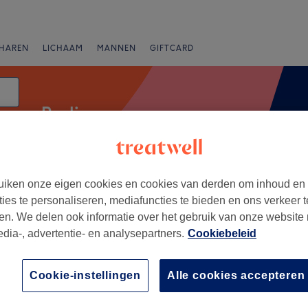
HAREN
LICHAAM
MANNEN
GIFTCARD
Peeling
atum
iken onze eigen cookies en cookies van derden om inhoud en
anbiedingen
Beoordeling
ties te personaliseren, mediafuncties te bieden en ons verkeer t
en. We delen ook informatie over het gebruik van onze website
edia-, advertentie- en analysepartners.
Cookiebeleid
st-Vlaanderen
+
 Berlare
Cookie-instellingen
Alle cookies accepteren
6 reviews
−
, Oost-Vlaanderen