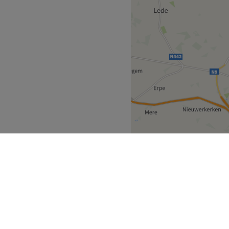
g, laserontharing en
liseerde aanpak zorgt voor
n. Ervaar luxe en
g. Boek nu jouw behandeling
!
Go to venue
nderen
Berlare
>