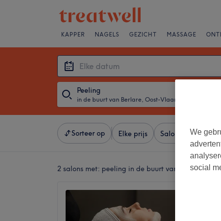
KAPPER
NAGELS
GEZICHT
MASSAGE
ONT
Peeling
in de buurt van Berlare, Oost-Vlaanderen
・
Elke d
We gebru
Sorteer op
Elke prijs
Salons
Expresa
adverten
analyser
social m
2 salons met:
peeling in de buurt van Berlare, Oo
Sorella
5,0
Berlare