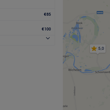
€85
Heltitude, PRO10, Benfit,
ren gespecialiseerd in
€100
dcabines, voedingsadvies en
5,0
elingen
Go to venue
ing en beautybehandelingen?
waardige