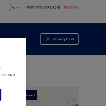
NL
INFORMATIE VOOR SALONS
INLOGGEN
Verberg kaart
Bekijk kaart
e
 met onze
Zoek in dit gebied
,