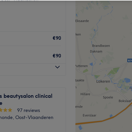
€90
€90
s beautysalon clinical
e
97 reviews
onde, Oost-Vlaanderen