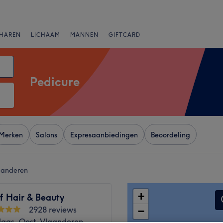
HAREN
LICHAAM
MANNEN
GIFTCARD
Pedicure
Merken
Salons
Expresaanbiedingen
Beoordeling
laanderen
+
f Hair & Beauty
2928 reviews
−
klaas, Oost-Vlaanderen