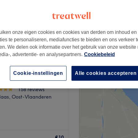
iken onze eigen cookies en cookies van derden om inhoud en
vanaf
€10
ties te personaliseren, mediafuncties te bieden en ons verkeer t
en. We delen ook informatie over het gebruik van onze website
edia-, advertentie- en analysepartners.
Cookiebeleid
Cookie-instellingen
Alle cookies accepteren
uirama Beauty Salon
158 reviews
klaas, Oost-Vlaanderen
int-Niklaas ben je aan het
ing.
€10