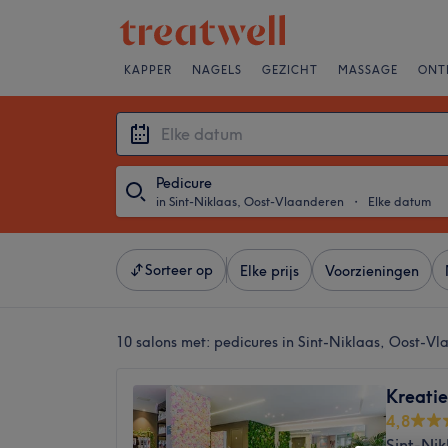
KAPPER
NAGELS
GEZICHT
MASSAGE
ONT
Pedicure
in Sint-Niklaas, Oost-Vlaanderen
・
Elke datum
Sorteer op
Elke prijs
Voorzieningen
10 salons met:
pedicures in Sint-Niklaas, Oost-V
Kreatie
4,8
Sint-Ni