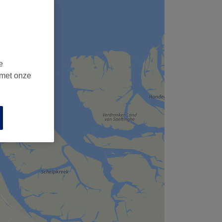
e
 met onze