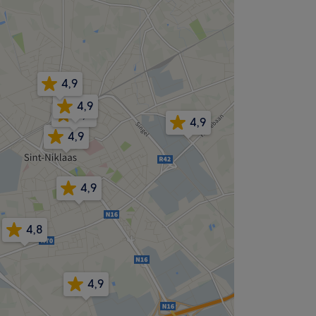
4,9
4,9
5,0
4,9
4,9
4,9
4,8
4,9