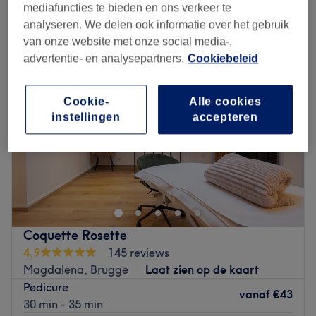
mediafuncties te bieden en ons verkeer te
Maandag
09:00
–
22:00
analyseren. We delen ook informatie over het gebruik
Dinsdag
09:00
–
22:00
van onze website met onze social media-,
Woensdag
09:00
–
22:00
advertentie- en analysepartners.
Cookiebeleid
Donderdag
09:00
–
22:00
Vrijdag
09:00
–
22:00
Cookie-
Alle cookies
Zaterdag
09:00
–
22:00
instellingen
accepteren
Zondag
09:00
–
22:00
Bij
schoonheidssalon Studio S-thétique
in
Brugge
ben je
aan het juiste adres voor
manicures, pedicures,
massages
en het
verven van je wimpers en
wenkbrauwen.
Er hangt een
ontspannen sfeer
in het salon waardoor je
Coquette Rosette
je direct op je gemak voelt. Eigenares Stéphanie geeft je
4,9
145 reviews
eerlijk advies
en samen met jou kijkt ze naar welke
Magdalena, Brugge
Laat zien op de kaart
behandeling het beste bij jou en
je wensen
past. Elke
Pedicure
vanaf
€43
behandeling wordt
op maat gemaakt
zodat je altijd
30 min - 35 min