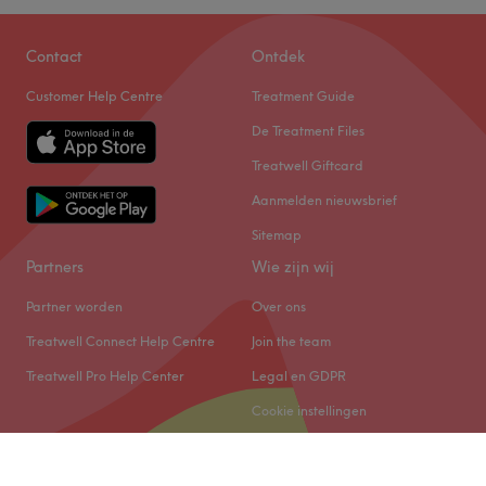
Net buiten het centrum van Brugge vind je
Contact
Ontdek
Schoonheidsinstituut Sofie. Eigenares Sofie heeft veel
Customer Help Centre
Treatment Guide
ervaring als schoonheidsspecialiste en in haar salon kan
je terecht voor onder andere gelaats- en
De Treatment Files
lichaamsverzorgingen. Kom heerlijk tot rust terwijl je
Treatwell Giftcard
lichaam krijgt wat het verdient. Tijdens de
Aanmelden nieuwsbrief
behandelingen wordt er gebruik gemaakt van producten
met waardevolle ingrediënten uit de zee. Deze producten
Sitemap
zijn tevens vrij van parabenen en minerale oliën. Handig
Partners
Wie zijn wij
om te weten: je kan gratis parkeren met schijf.
Partner worden
Over ons
Go to venue
Treatwell Connect Help Centre
Join the team
Treatwell Pro Help Center
Legal en GDPR
Cookie instellingen