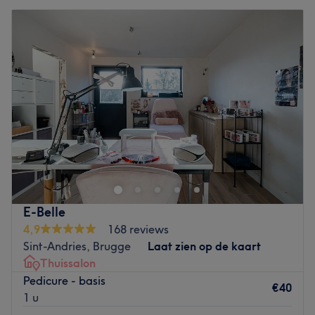
De extra’s
:
Doordat Nathalie alleen werkt geeft ze jou de
Dinsdag
09:00
–
17:00
persoonlijke aandacht die je verdiend.
Woensdag
Gesloten
Go to venue
Donderdag
09:00
–
17:00
Vrijdag
09:00
–
18:00
Zaterdag
09:00
–
18:00
Zondag
Gesloten
Aan de
Langerei in Brugge
vind je
beauty- en kapsalon
Majorelle.
Je kan hier terecht voor
diverse
haarbehandelingen, manicures, pedicures, waxen en
gelaatsbehandelingen.
Eigenaresse Fatima heeft ruim 20 jaar ervaring en heeft
E-Belle
veel passie
voor het vak. Ze werkt professioneel, is
4,9
168 reviews
vriendelijk en je voelt je gelijk op je gemak als je haar
Sint-Andries, Brugge
Laat zien op de kaart
salon binnenkomt. Fatima geeft je
eerlijk advies
over elke
Thuissalon
behandeling en samen met jou kijkt ze naar welke
Pedicure - basis
€40
behandeling het beste bij jou en
je wensen
aansluit.
1 u