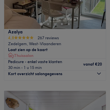
Gulden vlieslaan39 Brugge 8000
Go to venue
Azalya
4,8
267 reviews
Zedelgem, West-Vlaanderen
Laat zien op de kaart
Thuissalon
Pedicure - enkel vaste klanten
vanaf
€20
30 min - 1 u 15 min
Kort overzicht salongegevens
Maandag
09:30
–
21:00
Dinsdag
09:00
–
21:00
Woensdag
09:00
–
11:00
Donderdag
09:00
–
21:00