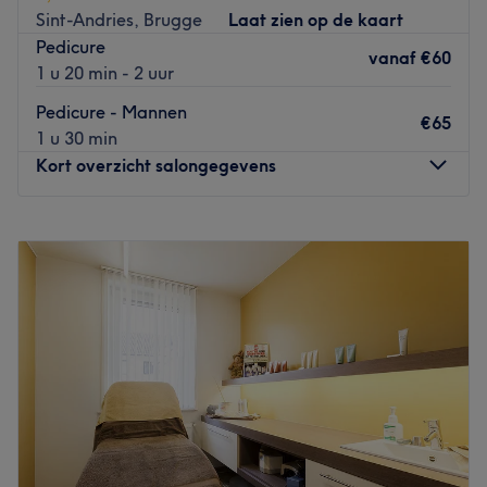
en wenkbrauwstyling of het laten waxen van ongewenste
Sint-Andries, Brugge
Laat zien op de kaart
lichaamshaartjes.
Pedicure
vanaf
€60
Dichtstbijzijnde openbaar vervoer
:
1 u 20 min - 2 uur
Bushalte op 300 meter loopafstand
Pedicure - Mannen
€65
Het team
:
1 u 30 min
Eigenares Evelien is gespecialiseerd in alles omtrent
Kort overzicht salongegevens
nagelstyling;
Wat we leuk vinden aan de salon:
Maandag
10:00
–
19:00
Sfeer: Gezellige thuissalon
Dinsdag
10:00
–
19:00
Gespecialiseerd in: nagel- en beautybehandelingen.
Woensdag
10:00
–
19:00
Go to venue
Donderdag
10:00
–
19:00
Vrijdag
10:00
–
19:00
Zaterdag
10:00
–
19:00
Zondag
10:00
–
14:00
Welkom bij Lys Royale – jouw plek voor professionele
beauty in Brugge.