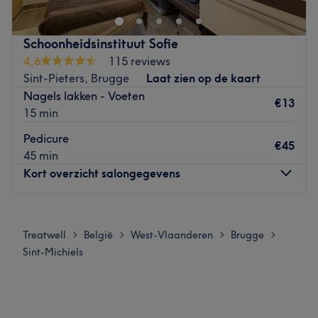
Wij zijn gespecialiseerd in:
✨ permanente make-up
✨ brow & lash styling
Schoonheidsinstituut Sofie
✨ manicure & pedicure
4,6
115 reviews
✨ gelaatsverzorging
Sint-Pieters, Brugge
Laat zien op de kaart
✨ laserontharing
Nagels lakken - Voeten
€13
15 min
Wij werken resultaatgericht, hygiënisch en met veel
aandacht voor detail.
Pedicure
€45
Elke klant krijgt persoonlijk advies afgestemd op huid,
45 min
gezicht en wensen.
Kort overzicht salongegevens
Neem contact met ons op via WhatsApp +32492361145
Go to venue
Maandag
08:30
–
18:30
Dinsdag
08:30
–
18:30
Treatwell
België
West-Vlaanderen
Brugge
>
>
>
>
Woensdag
08:30
–
18:45
Sint-Michiels
Donderdag
08:30
–
18:30
Vrijdag
08:30
–
18:30
Zaterdag
09:00
–
13:00
Zondag
Gesloten