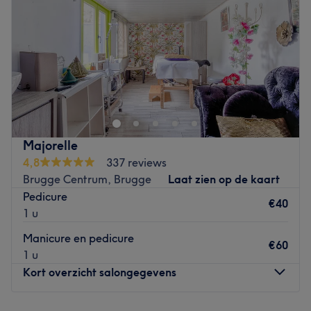
Vrijdag
09:00
–
21:00
Zaterdag
08:00
–
12:30
Zondag
Gesloten
Salon Azalya in Zedelgem staat bekend om het geven
van persoonlijke aandacht. Je komt terecht in een fijne
omgeving waar er naar jouw wensen worden geluisterd.
Laat je verwennen!
Dichtstbijzijnde openbaar vervoer:
Majorelle
Bushalte De Braambeier
4,8
337 reviews
Brugge Centrum, Brugge
Laat zien op de kaart
Het Team:
Pedicure
Eigenaresse Nathalie is sinds 2015 gestart in bijberoep
€40
1 u
maar is nu sinds oktober 2021 volledig bezig met haar
salon.
Manicure en pedicure
€60
1 u
Wat we leuk vinden aan de salon:
Kort overzicht salongegevens
Sfeer: Huiselijk en ontspannen.
Gespecialiseerd in: Gelnagels en pedicure.
Merken en producten: Qnails en Nailisa.
Maandag
09:00
–
17:00