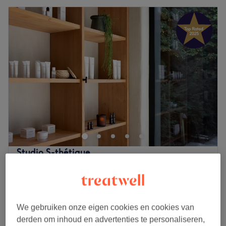
Studio S-thétique
4,9
1174 reviews
Brugge Centrum, Brugge
Laat zien op de kaart
Pedicure
vanaf
€59,50
40 min - 1 u
We gebruiken onze eigen cookies en cookies van
Kort overzicht salongegevens
derden om inhoud en advertenties te personaliseren,