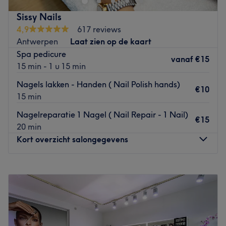
Go to venue
Dichtstbijzijnde openbaar vervoer:
Sissy Nails
4,9
617 reviews
Antwerpen Opera Metro Station
Antwerpen
Laat zien op de kaart
Het team:
Spa pedicure
vanaf
€15
Yulia heeft 1 jaar ervaring.
15 min - 1 u 15 min
Wat we leuk vinden aan de salon:
Nagels lakken - Handen ( Nail Polish hands)
€10
Sfeer: Relaxed en comfort
15 min
Gespecialiseerd in: Nagels
Nagelreparatie 1 Nagel ( Nail Repair - 1 Nail)
Merken en producten: Bellavida, TG beauty
€15
20 min
De extra's: Gratis wifi
Kort overzicht salongegevens
Go to venue
Maandag
10:00
–
19:00
Dinsdag
10:00
–
19:00
Woensdag
10:00
–
19:00
Donderdag
10:00
–
19:00
Vrijdag
09:00
–
19:00