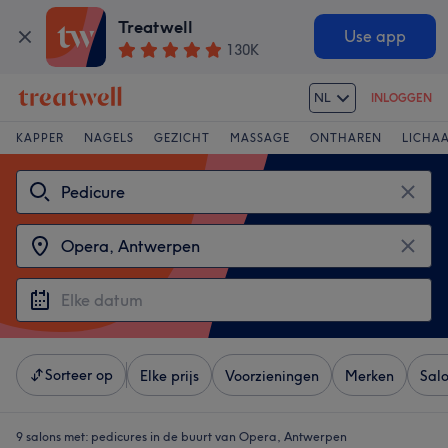
Treatwell
Use app
130K
NL
INLOGGEN
KAPPER
NAGELS
GEZICHT
MASSAGE
ONTHAREN
LICHA
Sorteer op
Elke prijs
Voorzieningen
Merken
Sal
9 salons met:
pedicures in de buurt van Opera, Antwerpen