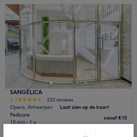
SANGÉLICA
4,7
233 reviews
Opera, Antwerpen
Laat zien op de kaart
Pedicure
vanaf
€10
15 min - 1 u
Kort overzicht salongegevens