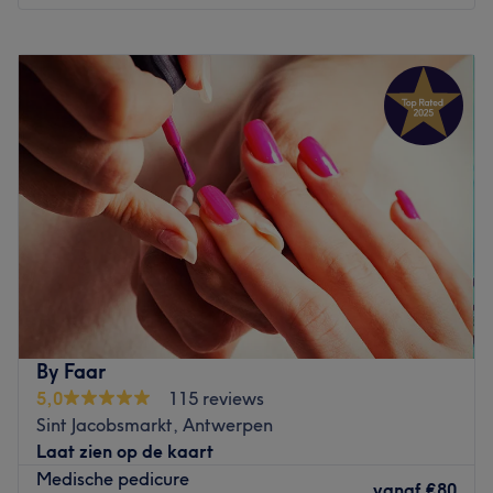
Go to venue
Maandag
08:30
–
21:00
Dinsdag
08:30
–
21:00
Woensdag
08:30
–
21:00
Donderdag
08:30
–
21:00
Vrijdag
08:30
–
21:00
Zaterdag
08:45
–
21:00
Zondag
Gesloten
Bij Instituut Victoria aan de Frankrijklei in Antwerpen
weet het team hoe ze kunnen bijdragen aan een
gezonder huidbeeld. De schoonheidsverzorgingen worden
uitgevoerd met luxe en duurzame verzorgingsproducten
boordevol actieve werkstoffen. Je huid wordt hier dus niet
By Faar
enkel verwend, maar tegelijkertijd ook gevoed én
5,0
115 reviews
verbeterd. Naast de overige klassieke
Sint Jacobsmarkt, Antwerpen
schoonheidsverzorgingen voor gelaat en lichaam, kan je
Laat zien op de kaart
hier ook terecht voor afslankbehandelingen,
Medische pedicure
wimperlifting of 'tropical airbrush tanning'; voor een
vanaf
€80