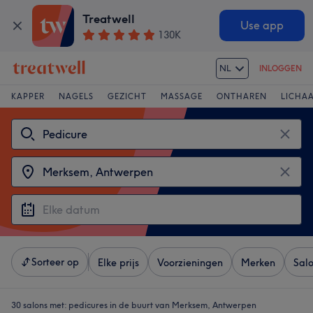
Treatwell
Use app
130K
NL
INLOGGEN
KAPPER
NAGELS
GEZICHT
MASSAGE
ONTHAREN
LICHA
Sorteer op
Elke prijs
Voorzieningen
Merken
Sal
30 salons met:
pedicures in de buurt van Merksem, Antwerpen