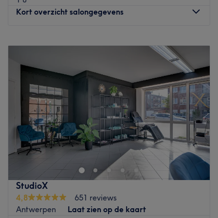
Go to venue
Kort overzicht salongegevens
Maandag
09:00
–
20:00
Dinsdag
09:00
–
20:00
Woensdag
09:00
–
20:00
Donderdag
09:00
–
20:00
Vrijdag
09:00
–
20:00
Zaterdag
09:00
–
19:00
Zondag
Gesloten
Bij Epil City is eigenares Venera gespecialiseerd in het
snel en effectief verwijderen van ongewenste
lichaamshaartjes. Je kan in dit salon terecht voor diverse
wax- en laserbehandelingen. Tijdens de
waxbehandelingen wordt er gebruik gemaakt van
StudioX
speciale Lycon wax, welke enkel bestaat uit natuurlijke
4,8
651 reviews
ingrediënten. Tijdens het laserontharen werkt Venera met
Antwerpen
Laat zien op de kaart
de nieuwste technieken, zodat je een zo aangenaam