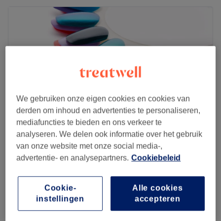
We gebruiken onze eigen cookies en cookies van
derden om inhoud en advertenties te personaliseren,
mediafuncties te bieden en ons verkeer te
analyseren. We delen ook informatie over het gebruik
van onze website met onze social media-,
CHICAWOW
advertentie- en analysepartners.
Cookiebeleid
5,0
72 reviews
Mechelen-Noord, Provincie Antwerpen
Laat zien op de kaart
Cookie-
Alle cookies
Pedicure
instellingen
accepteren
€55
45 min