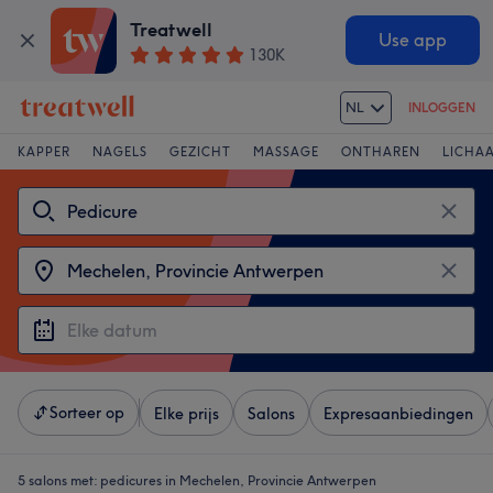
Treatwell
Use app
130K
NL
INLOGGEN
KAPPER
NAGELS
GEZICHT
MASSAGE
ONTHAREN
LICHA
Sorteer op
Elke prijs
Salons
Expresaanbiedingen
5 salons met:
pedicures in Mechelen, Provincie Antwerpen