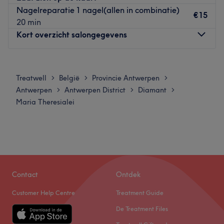
E-mail:
info@beaulieantwerp.com
Nagelreparatie 1 nagel(allen in combinatie)
en streven ernaar om aan alle behoeften van hun klanten
Instagram:
@beaulieantwerp
€15
20 min
te voldoen.
Website:
www.beaulieantwerp.com
Kort overzicht salongegevens
BEAULIE ANTWERP is meer dan alleen een
Wat we leuk vinden aan de salon:
schoonheidssalon. Naast beauty treatments vind je te
Sfeer: vriendelijk & verzorgd
Maandag
09:00
–
20:00
koop bij ons self-care producten zoals nagelriemolie of
Gespecialiseerd in: nagel- en schoonheidsbehandelingen
Dinsdag
09:00
–
20:00
geurkaarsen, creatieve workshops (geurkaarsen
Gebruikte merken en producten:
Treatwell
België
Provincie Antwerpen
>
>
>
Woensdag
09:00
–
20:00
maken,...) die ook geboekt kunnen worden als privé-
De extra’s: -
Antwerpen
Antwerpen District
Diamant
>
>
>
Donderdag
09:00
–
20:00
evenementen (denk aan verjaardagsfeestjes,
Maria Theresialei
Go to venue
Vrijdag
09:00
–
20:00
vrijgezellenfeesten, team buildings,...) en
Zaterdag
10:00
–
18:00
samenwerkingen zoals werkruimte/ tafel verhuur voor
Zondag
Gesloten
zelfstandige nagelstylistes in ons schoonheidssalon. Meer
info vind je op de BEAULIE ANTWERP website.
Magnifique in Antwerpen is een salon waar zorg en
Go to venue
comfort centraal staan, met als doel de klanten een
Contact
Ontdek
unieke wellnesservaring te bieden.
Customer Help Centre
Treatment Guide
Dichtstbijzijnde openbaar vervoer:
De Treatment Files
De salon is gelegen bij de halte MediaMarkt Antwerp en
Anvers-Central Train Station.