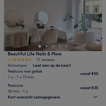
Gespecialiseerd in: Haar- en beauty behandelingen.
Vrijdag
09:00
–
17:45
Merken en producten: Anna maakt gebruik van vegan,
Zaterdag
09:00
–
17:45
natuurlijke, biologische, dierproefvrije en lokale
Zondag
Gesloten
producten.
De extra’s: Nails&beauty Anna is huisdier-, kinder- en
In het prachtige Centraal Station van Antwerpen vind je
LQBTQIA+ vriendelijk. Je krijgt een gratis drankje bij jouw
Hairtalk Station. Wachten op de trein was nog nooit zo
behandeling en er is gratis wifi.
fijn. Geniet van de gezellige sfeer, een bakje koffie, een
leuke babbel en een snit die perfect bij je past. Vanaf nu
Go to venue
kan je bij ons ook terecht voor pedicure, zodat je niet
Beautiful Life Nails & More
alleen met een frisse coupe, maar ook met verzorgde
4,4
71 reviews
voeten weer verder kan. Exclusief voor vrouwen.
Antwerpen
Laat zien op de kaart
Dichtstbijzijnde openbaar vervoer:
Pedicure met gellak
vanaf
€55
1 u - 1 u 15 min
Hairtalk Station is gelegen in Antwerpen Centraal Station
en is bijzonder gemakkelijk bereikbaar. Metro, tram en
Pedicure
vanaf
€35
bus bevinden zich op wandelafstand en ook met de trein
30 min - 1 u
sta je meteen bij ons. Onze zaak heeft twee ingangen:
Kort overzicht salongegevens
een ingang via het station zelf en een tweede ingang via
de Pelikaanstraat.