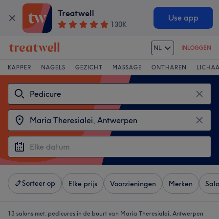
Treatwell
Use app
130K
NL
INLOGGEN
KAPPER
NAGELS
GEZICHT
MASSAGE
ONTHAREN
LICHA
Sorteer op
Elke prijs
Voorzieningen
Merken
Sal
13 salons met:
pedicures in de buurt van Maria Theresialei, Antwerpen