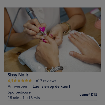
Maandag
10:00
–
19:00
Het team:
Dinsdag
10:00
–
19:00
Hoofdkapster Lana is reeds 18 jaar een bekwame
Woensdag
10:00
–
19:00
haarstylist die gespecialiseerd is in het creëren van de
Donderdag
10:00
–
19:00
perfecte snit, het toepassen van een balayage en nog
Vrijdag
10:00
–
19:00
zoveel meer. Samen met Isatou vormen zij het perfecte
Zaterdag
10:00
–
19:00
team.
Zondag
Gesloten
Wat we leuk vinden aan de salon:
Welkom bij Beautiful Life Nails & More in Antwerpen. Je
Sfeer: Gezellig, vriendelijk en knus
kunt hier terecht voor nagelbehandelingen. Tijdens de
Gespecialiseerd in: Balayage
behandelingen ervaar je een relaxte sfeer, zodat je
De extra's: Gratis wifi
volledig ontspannen de salon verlaat.
Go to venue
Dichtstbijzijnde openbaar vervoer:
Sissy Nails
4,9
617 reviews
Antwerpen Opera Metro Station
Antwerpen
Laat zien op de kaart
Het team:
Spa pedicure
vanaf
€15
Yulia heeft 1 jaar ervaring.
15 min - 1 u 15 min
Wat we leuk vinden aan de salon: