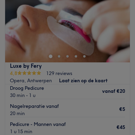
en aandacht voor comfort.
Vrijdag
10:00
–
19:00
Waxbehandelingen
- zachte, efficiënte ontharing met
Zaterdag
10:00
–
17:00
kwaliteitsproducten.
Zondag
10:00
–
13:00
Wimpers & wenkbrauwen
- inclusief lash lift, brow
lamination, brow styling en wimperextensions.
Laseresthetiek is a beauty salon located in Antwerp, near
We werken uitsluitend met hoogwaardige merken zoals:
the city park. Come and discover the wide range of
Inlei
services on offer here: laser hair removal, nail care and
The Gel Bottle
facials; everything you need for an elegant makeover.
Mida
Luxe by Fery
Inveray
Closest public transports:
4,8
129 reviews
Footlogix
At three minutes walkaway, you'll find Antwerp National
Opera, Antwerpen
Laat zien op de kaart
Depilève
Bank station, served by tramways 4 and 7.
Droog Pedicure
Staleks
vanaf
€20
30 min - 1 u
Wat onze klanten het meest waarderen aan BEAULIE
The team:
ANTWERP beauty studio, is de gezellige, warme en
Olena will give you a warm welcome and make you
Nagelreparatie vanaf
€5
comfortabele sfeer. Ons salon voelt huiselijk aan, zodat je
comfortable for your treatment. With 5 years' experience
20 min
meteen kan ontspannen. Of je nu komt voor een snelle
under her belt, she will do her utmost to meet your every
Pedicure - Mannen vanaf
behandeling of een moment van pure verwennerij: bij ons
request. She speaks Dutch, English, Polish and Russian.
€45
1 u 15 min
krijg je altijd persoonlijke aandacht en professionele