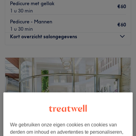
Pedicure met gellak
€60
1 u 30 min
Pedicure - Mannen
€60
1 u 30 min
Kort overzicht salongegevens
Maandag
10:00
–
19:00
Dinsdag
10:00
–
19:00
Woensdag
10:00
–
19:00
Donderdag
10:00
–
19:00
Vrijdag
10:00
–
19:00
Zaterdag
10:00
–
17:00
Zondag
10:00
–
16:00
Welkom bij Viktoriia Nails!
Met oog voor detail en gebruik van hoogwaardige
We gebruiken onze eigen cookies en cookies van
producten creëer ik verzorgde en elegante nagels die
derden om inhoud en advertenties te personaliseren,