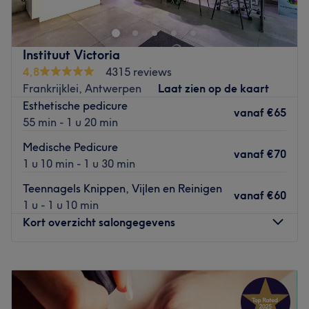
nog niet, want dit salon vind je in een kapperszaak in het
centrum van Antwerpen. Yelena is vaardig met het zetten
van gel- en acrylnagels en gellak, maar daarnaast
Instituut Victoria
verzorgt ze manicures, pedicures en ontharingen. Breid je
4,8
4315 reviews
gelnagels eens uit met nail art als je met je nagels de
Frankrijklei, Antwerpen
Laat zien op de kaart
show wilt stelen. Yelena helpt je graag aan matzwarte
Esthetische pedicure
nagels of ga voor versiersels zoals strass-steentjes,
vanaf
€65
55 min - 1 u 20 min
glittertips of een 'marble effect' voor een extra feestelijk
effect. Het salon is makkelijk te bereiken met zowel de
Medische Pedicure
vanaf
€70
auto als het openbaar vervoer.
1 u 10 min - 1 u 30 min
Go to venue
Teennagels Knippen, Vijlen en Reinigen
vanaf
€60
1 u - 1 u 10 min
Kort overzicht salongegevens
Maandag
08:30
–
21:00
Dinsdag
08:30
–
21:00
Woensdag
08:30
–
21:00