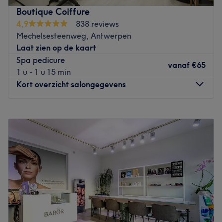
Dichtstbijzijnde openbaar vervoer:
Boutique Coiffure
4,9
838 reviews
Tram 9, 24, 8, 3 en alle bussen voor Antwerpen centraal
Mechelsesteenweg, Antwerpen
station
Laat zien op de kaart
Het team:
Spa pedicure
vanaf
€65
Dafina en Eva staan voor je klaar.
1 u - 1 u 15 min
Kort overzicht salongegevens
Wat we leuk vinden aan de salon:
Sfeer: Leuke trendy sfeer
Gespecialiseerd in: Nail art, gel design
Maandag
Gesloten
Merken en producten: Abstract
Dinsdag
09:00
–
17:00
De extra's: Dieren toegestaan
Woensdag
09:00
–
17:00
Donderdag
09:00
–
17:00
Go to venue
Vrijdag
09:00
–
17:00
Zaterdag
09:00
–
17:00
Zondag
Gesloten
Bij Boutique Coiffure kan je terecht voor hand- en
voetverzorging en ontharingen. De salonnaam is zo gek