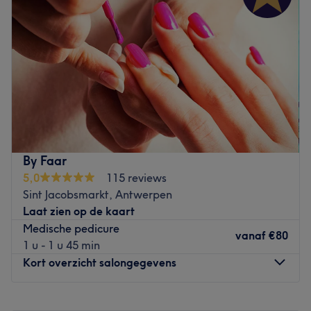
Donderdag
08:30
–
21:00
Vrijdag
08:30
–
21:00
Zaterdag
08:45
–
21:00
Zondag
Gesloten
Bij Instituut Victoria aan de Frankrijklei in Antwerpen
weet het team hoe ze kunnen bijdragen aan een
gezonder huidbeeld. De schoonheidsverzorgingen worden
uitgevoerd met luxe en duurzame verzorgingsproducten
boordevol actieve werkstoffen. Je huid wordt hier dus niet
By Faar
enkel verwend, maar tegelijkertijd ook gevoed én
5,0
115 reviews
verbeterd. Naast de overige klassieke
Sint Jacobsmarkt, Antwerpen
schoonheidsverzorgingen voor gelaat en lichaam, kan je
Laat zien op de kaart
hier ook terecht voor afslankbehandelingen,
Medische pedicure
wimperlifting of 'tropical airbrush tanning'; voor een
vanaf
€80
1 u - 1 u 45 min
egale en gebronsde teint. Je waant je in tropische sferen
Kort overzicht salongegevens
met het aroma van aloë vera! Het openbaar vervoer stopt
voor de deur en er is voldoende parkeergelegenheid om
Maandag
19:45
–
23:45
de hoek.