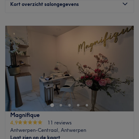
What we love:
Kort overzicht salongegevens
service!
The atmosphere: friendly and cosy with a nice design.
En nog een pluspunt: ons schoonheidssalon is makkelijk
The venue's speciality: laser hair removal, skin
Maandag
10:30
–
18:00
bereikbaar met het openbaar vervoer, fiets, auto of te
treatments, manicure and pedicure, permanent makeup,
Dinsdag
10:30
–
18:00
voet (hou rekening met file en de wandelafstand).
lash and brow lifting.
Woensdag
Gesloten
Dichtstbijzijnde openbaar vervoer - halte
Antwerpen
Brand used : Medik8.
Donderdag
10:30
–
18:00
Opera & Roosevelt
- halte
Sint-Jacob
The extras: LGBTQIA+ friendly, child-friendly, small pet
Vrijdag
10:30
–
18:00
Parking -
Interparking Meir-Opera
(Sint-Jacobsmarkt 81)
allowed, free Wi-Fi, free beverage and paid parking
Zaterdag
10:00
–
18:30
-
Q-Park 't Stad
(Eikenstraat 9) -
Interparking Roosevelt
available.
Zondag
Gesloten
(Franklin Rooseveltplaats 12)
Go to venue
Betalen kan via volgende opties:
Luxe by Fery is een salon waar zorg en comfort centraal
Payconiq
staan, met als doel de klanten een unieke
QR code bank app
wellnesservaring te bieden.
Bankoverschrijving
Cash
Dichtstbijzijnde openbaar vervoer:
Heb je een vraag, wil je een afspraak maken of wens je
De salon is gelegen bij de halte Antwerpen Opera.
Magnifique
meer informatie over onze behandelingen? Wij helpen je
4,9
11 reviews
Het team:
met plezier verder!
Antwerpen-Centraal, Antwerpen
De salon heeft een klein team van medewerkers die zorg
Telefonisch (Whatsapp):
+32 484 62 02 97
Laat zien op de kaart
dragen voor de klanten. Ze zijn professioneel, vriendelijk