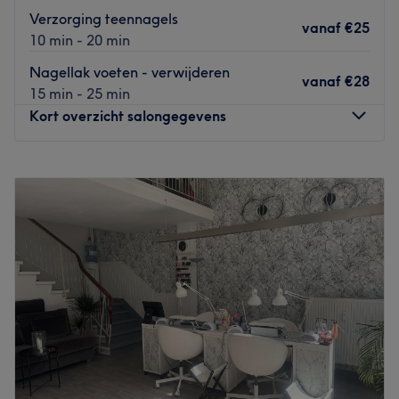
zijn professioneel, vriendelijk en altijd klaar om hun
Verzorging teennagels
expertise te delen.
vanaf
€25
10 min - 20 min
Wat we leuk vinden aan de salon
Nagellak voeten - verwijderen
Sfeer: ontspannend & verzorgd
vanaf
€28
15 min - 25 min
Gespecialiseerd in: nagelbehandelingen
Kort overzicht salongegevens
Gebruikte merken en producten:
De extra’s: elke dag geopend
Maandag
12:00
–
18:00
Go to venue
Dinsdag
12:00
–
19:00
Woensdag
12:00
–
18:00
Donderdag
12:00
–
19:00
Vrijdag
10:00
–
17:00
Zaterdag
Gesloten
Zondag
Gesloten
Welkom bij BEAULIE ANTWERP beauty studio, een warm
en professioneel schoonheidssalon in Antwerpen centrum,
waar zorg, comfort en persoonlijke aandacht centraal