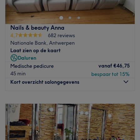
diensten die zijn ontworpen om klanten te helpen zich op
hun best te voelen.
Dichtstbijzijnde openbaar vervoer:
De salon is gelegen bij de halte Antwerpen Hessenbrug.
Nails & beauty Anna
4,7
682 reviews
Het team:
Nationale Bank, Antwerpen
De salon heeft een klein team van medewerkers die zorg
Laat zien op de kaart
dragen voor de klanten. Ze zijn professioneel, vriendelijk
Daluren
en streven ernaar om aan alle behoeften van hun klanten
vanaf
€46,75
Medische pedicure
te voldoen.
45 min
bespaar tot 15%
Wat we leuk vinden aan de salon:
Kort overzicht salongegevens
Sfeer: vriendelijk & verzorgd
Gespecialiseerd in: nagels
Maandag
09:00
–
18:00
Gebruikte merken en producten: SANGÉLICA
Dinsdag
07:30
–
19:00
De extra’s: -
Woensdag
Gesloten
Go to venue
Donderdag
07:30
–
19:00
Vrijdag
07:30
–
19:00
Zaterdag
07:30
–
18:00