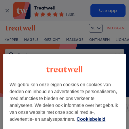
Treatwell
Use app
130K
NL
INLOGGEN
KAPPER
NAGELS
GEZICHT
MASSAGE
ONTHAREN
LICHA
We gebruiken onze eigen cookies en cookies van
derden om inhoud en advertenties te personaliseren,
mediafuncties te bieden en ons verkeer te
analyseren. We delen ook informatie over het gebruik
Sorteer op
Elke prijs
Salons
Expresaanbiedingen
van onze website met onze social media-,
advertentie- en analysepartners.
Cookiebeleid
Een salon met:
pedicure in Heeserbergen, Limburg