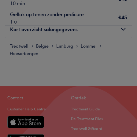
10 min
Gellak op tenen zonder pedicure
€45
1 u
Kort overzicht salongegevens
Treatwell
Maandag
België
Limburg
Lommel
09:00
–
19:00
>
>
>
>
Heeserbergen
Dinsdag
09:00
–
19:00
Woensdag
09:00
–
19:00
Donderdag
09:00
–
19:00
Vrijdag
09:00
–
19:00
Zaterdag
Gesloten
Zondag
Gesloten
Contact
Ontdek
L'Art de la Beauté by Nadiia – Lommel is een
Customer Help Centre
Treatment Guide
professionele schoonheidssalon waar persoonlijke
De Treatment Files
aandacht, kwaliteit en ontspanning centraal staan, met
als doel iedere klant te laten stralen en zich op haar
Treatwell Giftcard
mooist te laten voelen. Dankzij een uitgebreid aanbod