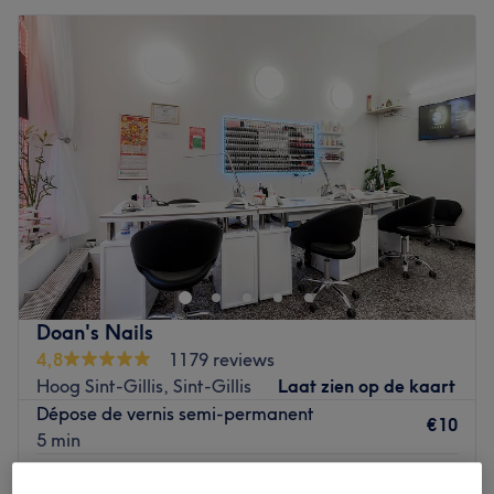
Doan's Nails
4,8
1179 reviews
Hoog Sint-Gillis, Sint-Gillis
Laat zien op de kaart
Dépose de vernis semi-permanent
€10
5 min
Pédicure spa et pose de vernis simple
€45