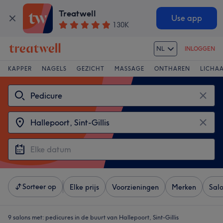
Treatwell
Use app
130K
NL
INLOGGEN
KAPPER
NAGELS
GEZICHT
MASSAGE
ONTHAREN
LICHA
Sorteer op
Elke prijs
Voorzieningen
Merken
Sal
9 salons met:
pedicures in de buurt van Hallepoort, Sint-Gillis