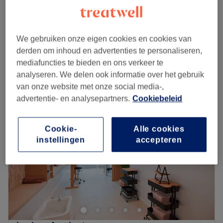
35 min
Pédicure spa
€35
25 min
We gebruiken onze eigen cookies en cookies van
Kort overzicht salongegevens
derden om inhoud en advertenties te personaliseren,
mediafuncties te bieden en ons verkeer te
analyseren. We delen ook informatie over het gebruik
Maandag
09:30
–
18:00
van onze website met onze social media-,
Dinsdag
09:30
–
18:00
advertentie- en analysepartners.
Cookiebeleid
Woensdag
09:30
–
18:00
Donderdag
09:30
–
18:00
Vrijdag
09:30
–
18:00
Cookie-
Alle cookies
Zaterdag
09:30
–
18:00
instellingen
accepteren
Zondag
Gesloten
Magnifiez vos ongles et faites des jalouses en réservant
au
bar à ongle Doan’s Nails
, en plein coeur de
Saint-
Gilles
, à quelques pas seulement de la station
Lombardie
.