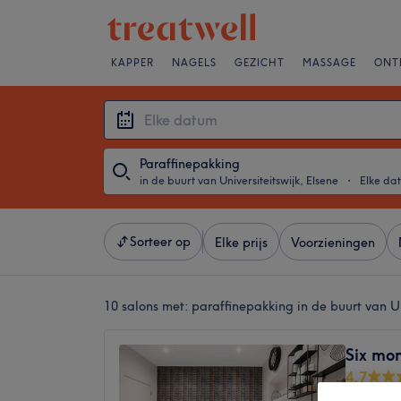
KAPPER
NAGELS
GEZICHT
MASSAGE
ONT
Paraffinepakking
in de buurt van Universiteitswijk, Elsene
・
Elke da
Sorteer op
Elke prijs
Voorzieningen
10 salons met:
paraffinepakking in de buurt van Un
Six mo
4,7
Saint-Pi