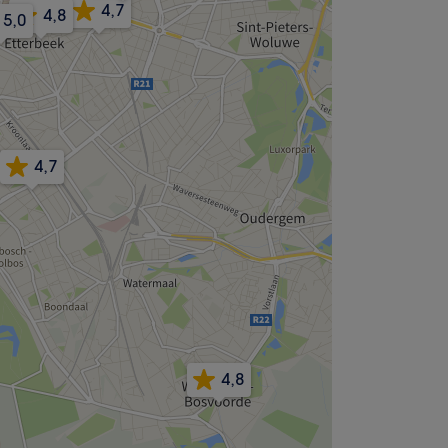
4,7
4,8
5,0
4,7
4,8