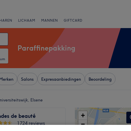
HAREN
LICHAAM
MANNEN
GIFTCARD
Paraffinepakking
tum
Merken
Salons
Expresaanbiedingen
Beoordeling
iversiteitswijk, Elsene
+
ndes de beauté
1724 reviews
−
erre, Etterbeek