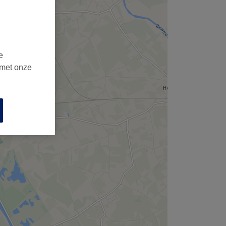
e
 met onze