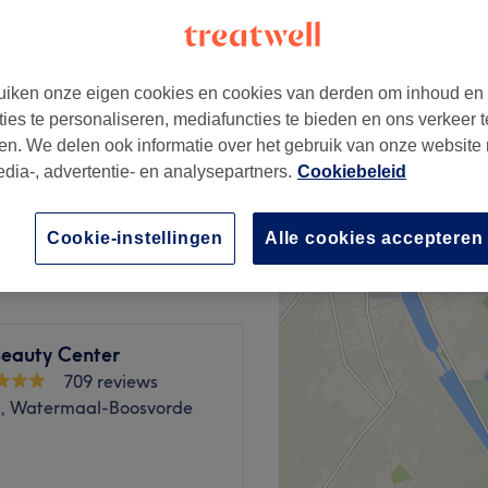
iken onze eigen cookies en cookies van derden om inhoud en
ties te personaliseren, mediafuncties te bieden en ons verkeer t
€25
en. We delen ook informatie over het gebruik van onze website
edia-, advertentie- en analysepartners.
Cookiebeleid
€25
Cookie-instellingen
Alle cookies accepteren
Beauty Center
709 reviews
rt, Watermaal-Boosvorde