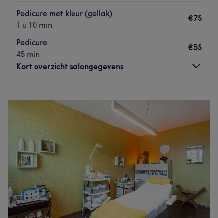
Pedicure met kleur (gellak)
€75
1 u 10 min
Pedicure
€55
45 min
Kort overzicht salongegevens
Maandag
09:00
–
22:00
Dinsdag
09:00
–
22:00
Woensdag
09:00
–
22:00
Donderdag
09:00
–
22:00
Vrijdag
09:00
–
22:00
Zaterdag
09:00
–
22:00
Zondag
09:00
–
22:00
CHICAWOW in Mechelen is een modern nagelsalon waar
zorg, precisie en comfort centraal staan met als doel
iedere klant te laten vertrekken met perfect verzorgde