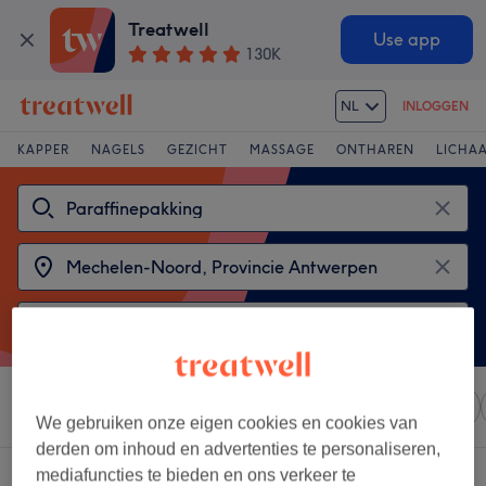
Treatwell
Use app
130K
NL
INLOGGEN
KAPPER
NAGELS
GEZICHT
MASSAGE
ONTHAREN
LICHA
Sorteer op
Elke prijs
Salons
Expresaanbiedingen
We gebruiken onze eigen cookies en cookies van
derden om inhoud en advertenties te personaliseren,
2 salons met:
mediafuncties te bieden en ons verkeer te