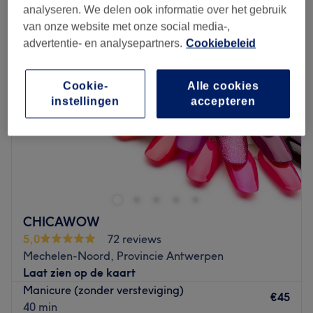
paraffinepakking in Mechelen-Noord, Provincie Antwerpen
analyseren. We delen ook informatie over het gebruik
van onze website met onze social media-,
advertentie- en analysepartners.
Cookiebeleid
Cookie-
Alle cookies
instellingen
accepteren
CHICAWOW
5,0
72 reviews
Mechelen-Noord, Provincie Antwerpen
Laat zien op de kaart
Manicure (zonder versteviging)
€45
40 min