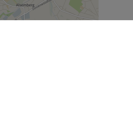
Leaflet
| ©
OpenStreetMap
contributors
Wie zijn wij
Over ons
Join the team
Legal en GDPR