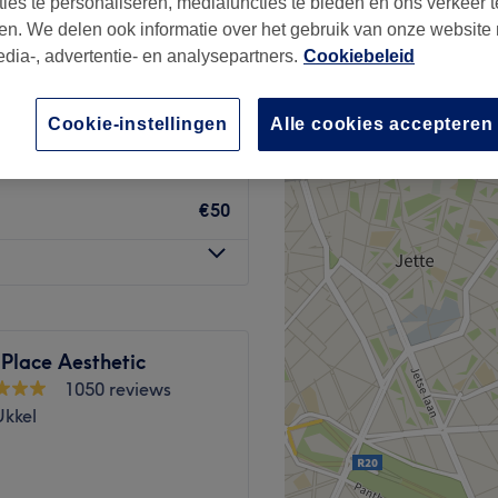
ties te personaliseren, mediafuncties te bieden en ons verkeer t
en. We delen ook informatie over het gebruik van onze website
edia-, advertentie- en analysepartners.
Cookiebeleid
Cookie-instellingen
Alle cookies accepteren
€40
€50
Place Aesthetic
1050 reviews
Ukkel