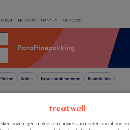
HAREN
LICHAAM
MANNEN
GIFTCARD
Paraffinepakking
Merken
Salons
Expresaanbiedingen
Beoordeling
obe, Ukkel
+
 Beauty
259 reviews
−
iken onze eigen cookies en cookies van derden om inhoud en
s - Munthof, Sint-Gillis