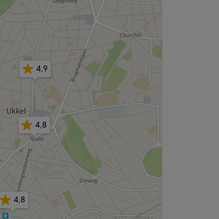
4,9
4,8
4,8