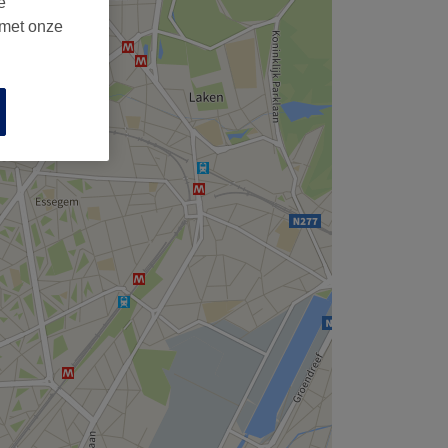
e
 met onze