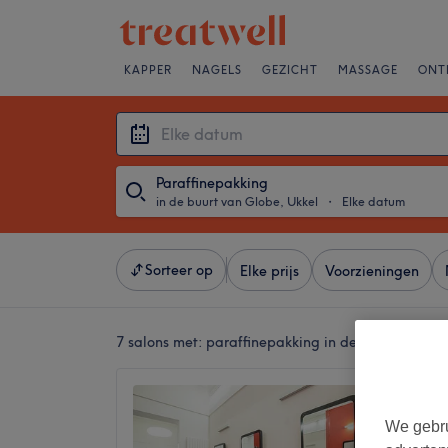
KAPPER
NAGELS
GEZICHT
MASSAGE
ONT
Paraffinepakking
in de buurt van Globe, Ukkel
・
Elke datum
Sorteer op
Elke prijs
Voorzieningen
7 salons met:
paraffinepakking in de buurt van Gl
Cliona
4,5
We gebru
Berckman