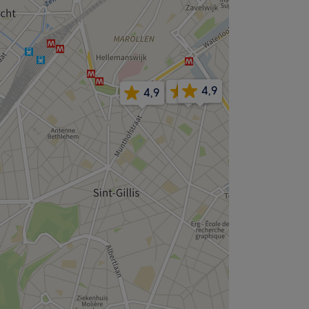
4,9
4,5
4,9