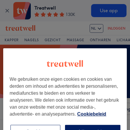
Treatwell
Use app
130K
NL
INLOGGEN
KAPPER
NAGELS
GEZICHT
MASSAGE
ONTHAREN
LICHA
We gebruiken onze eigen cookies en cookies van
derden om inhoud en advertenties te personaliseren,
mediafuncties te bieden en ons verkeer te
analyseren. We delen ook informatie over het gebruik
van onze website met onze social media-,
Sorteer op
Salons
Expresaanbiedingen
Beoordelin
advertentie- en analysepartners.
Cookiebeleid
Een salon met:
paraffinepakking in Boncelles, Province de Liège