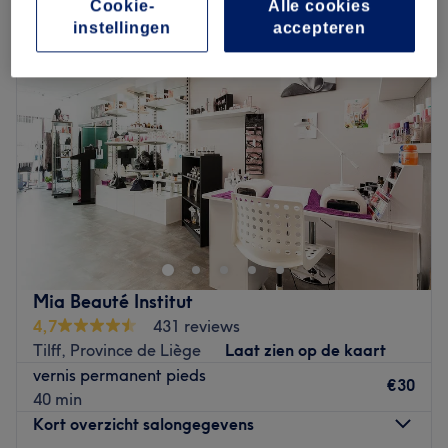
Cookie-
Alle cookies
instellingen
accepteren
Mia Beauté Institut
4,7
431 reviews
Tilff, Province de Liège
Laat zien op de kaart
vernis permanent pieds
€30
40 min
Kort overzicht salongegevens