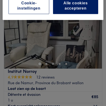
Cookie-
Alle cookies
instellingen
accepteren
Institut Norroy
4,9
12 reviews
Rue de Namur, Province du Brabant wallon
Laat zien op de kaart
Détente et évasion
€85
1 u
Kort overzicht salongegevens