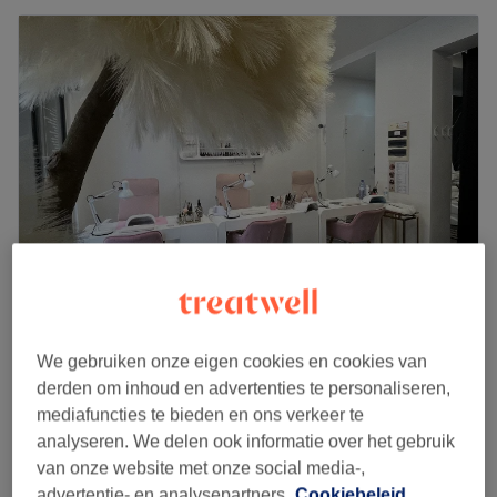
la maison campbelle
4,6
19 reviews
We gebruiken onze eigen cookies en cookies van
Sint-Joost Centrum, Sint-Joost-ten-Node
derden om inhoud en advertenties te personaliseren,
Laat zien op de kaart
mediafuncties te bieden en ons verkeer te
Last-minute
analyseren. We delen ook informatie over het gebruik
vanaf
€21
van onze website met onze social media-,
Boucles au fer
advertentie- en analysepartners.
Cookiebeleid