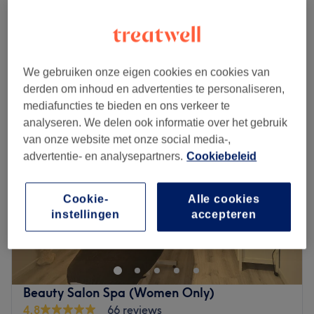
Wavy structuré
vanaf
€40
40 min - 50 min
Kort overzicht salongegevens
We gebruiken onze eigen cookies en cookies van
Maandag
10:00
–
18:30
derden om inhoud en advertenties te personaliseren,
Dinsdag
10:00
–
18:30
mediafuncties te bieden en ons verkeer te
Woensdag
10:00
–
18:30
analyseren. We delen ook informatie over het gebruik
Donderdag
10:00
–
18:30
van onze website met onze social media-,
Vrijdag
10:00
–
18:30
advertentie- en analysepartners.
Cookiebeleid
Zaterdag
10:00
–
18:30
Zondag
10:00
–
18:30
Cookie-
Alle cookies
instellingen
accepteren
Installé à Molenbeek-Saint-Jean, venez découvrir le salon
de coiffure Bar à Brushing ! Vous profiterez d'un agréable
moment dans un lieu joliment décoré où vous vous
sentirez bien. Btissame vous reçoit avec le sourire pour
vous proposer des prestations personnalisées tout en
Beauty Salon Spa (Women Only)
répondant à vos besoins, afin de sublimer et mettre en
4,8
66 reviews