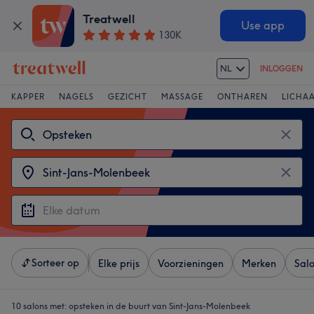
Treatwell
Use app
130K
NL
INLOGGEN
KAPPER
NAGELS
GEZICHT
MASSAGE
ONTHAREN
LICHA
Sorteer op
Elke prijs
Voorzieningen
Merken
Sal
10 salons met:
opsteken in de buurt van Sint-Jans-Molenbeek