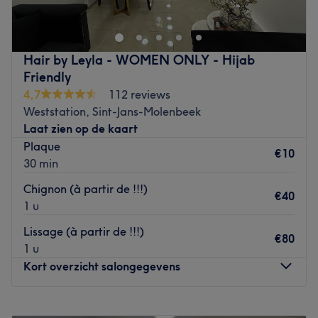
extension de cils, manucure, pédicure et l'épilation
Go to venue
réalisées avec précision pour un résultat impeccable.
Go to venue
Hair by Leyla - WOMEN ONLY - Hijab
Friendly
4,7
112 reviews
Weststation, Sint-Jans-Molenbeek
Laat zien op de kaart
Plaque
€10
30 min
Chignon (à partir de !!!)
€40
1 u
Lissage (à partir de !!!)
€80
1 u
Kort overzicht salongegevens
Maandag
Gesloten