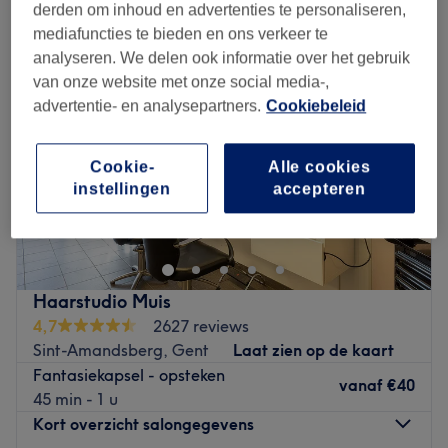
derden om inhoud en advertenties te personaliseren,
mediafuncties te bieden en ons verkeer te
analyseren. We delen ook informatie over het gebruik
van onze website met onze social media-,
advertentie- en analysepartners.
Cookiebeleid
Cookie-
Alle cookies
instellingen
accepteren
Haarstudio Muis
4,7
2627 reviews
Sint-Amandsberg, Gent
Laat zien op de kaart
Fantasiekapsel - opsteken
vanaf
€40
45 min - 1 u
Kort overzicht salongegevens