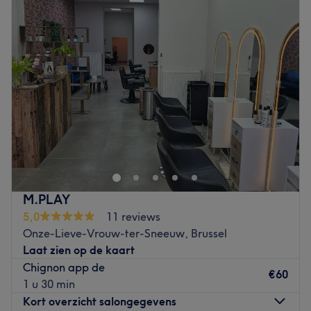
Dinsdag
10:00
–
18:30
Woensdag
10:00
–
18:30
Donderdag
10:00
–
18:30
Vrijdag
10:00
–
18:30
Zaterdag
10:00
–
18:30
Zondag
11:00
–
17:00
Coiffure Arstyl est un salon de coiffure mixte situé à
Bruxelles.
Transports publics les plus proches :
M.PLAY
Station de métro Merode.
5,0
11 reviews
Onze-Lieve-Vrouw-ter-Sneeuw, Brussel
L’équipe :
Laat zien op de kaart
Chignon app de
Mahdi, aux petits soins et toujours de bonne humeur,
€60
1 u 30 min
partage avec vous son incroyable savoir-faire.
Kort overzicht salongegevens