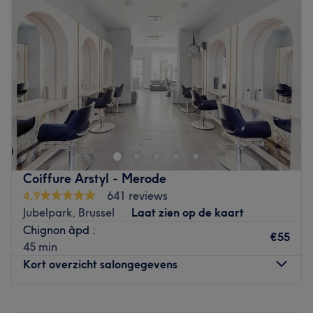
Woensdag
09:30
–
19:00
Les spécialités de l’établissement : les soins du visage et
Donderdag
09:30
–
19:00
les soins du corps.
Vrijdag
09:30
–
19:00
Go to venue
Zaterdag
09:30
–
19:00
Zondag
Gesloten
Melting Pot est un centre de beauté situé sur la commune
de Saint-Gilles, à deux pas de Châtelain. C’est un lieu
d’esthétique, de coiffure et de relooking tout à fait
unique. Vous serez accueilli, dans un cadre à la fois
calme et chaleureux, par une équipe professionnelle et
Coiffure Arstyl - Merode
compétente qui vous aidera à mettre en valeur votre
4,9
641 reviews
physique et votre personnalité. Leur désir est de vous
Jubelpark, Brussel
Laat zien op de kaart
proposer des conseils et des soins personnalisés,
Chignon àpd :
répondant parfaitement à vos exigences. L'institut est
€55
45 min
facilement accessible en transport en commun avec les
Kort overzicht salongegevens
trams 92 et 97, l'arrêt le plus proche et Janson.
Go to venue
Maandag
Gesloten