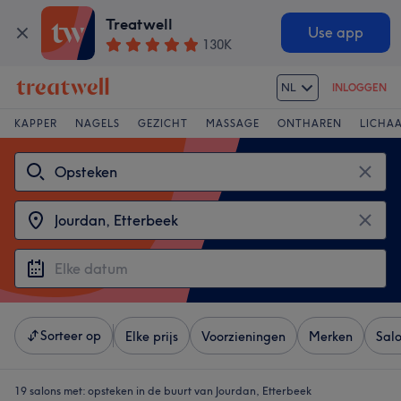
Treatwell
Use app
130K
NL
INLOGGEN
KAPPER
NAGELS
GEZICHT
MASSAGE
ONTHAREN
LICHA
Sorteer op
Elke prijs
Voorzieningen
Merken
Sal
19 salons met:
opsteken in de buurt van Jourdan, Etterbeek