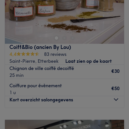
Zondag
Gesloten
Go to venue
Profitez de 1 heure de parking gratuit à deux pas du
salon : Parking Tulipe - rue de la Tulipe, 39a - 1050
Bruxelles
Go to venue
Coiff&Bio (ancien By Lou)
4,4
83 reviews
Saint-Pierre, Etterbeek
Laat zien op de kaart
Chignon de ville coiffé decoiffé
€30
25 min
Coiffure pour évènement
€50
1 u
Kort overzicht salongegevens
Maandag
Gesloten
Dinsdag
11:00
–
15:00