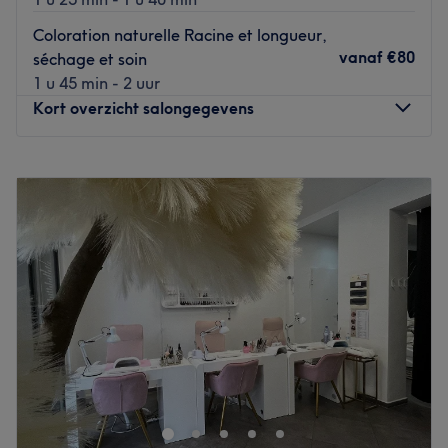
Coloration naturelle Racine et longueur,
vanaf
€80
séchage et soin
1 u 45 min - 2 uur
Kort overzicht salongegevens
Maandag
Gesloten
Dinsdag
10:00
–
18:30
Woensdag
10:00
–
18:30
Donderdag
10:00
–
18:30
Vrijdag
10:00
–
18:30
Zaterdag
10:00
–
18:30
Zondag
11:00
–
17:00
Art and Look est un coiffeur et salon de beauté à
Bruxelles, sur la chaussée de Vleurgat, qui allie coiffure,
soins beauté et bien-être à la perfection avec une
multitude de services différents: coupes, colorations,