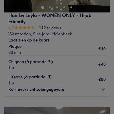
Hair by Leyla - WOMEN ONLY - Hijab
Friendly
4,7
112 reviews
Weststation, Sint-Jans-Molenbeek
Laat zien op de kaart
Plaque
€10
30 min
Chignon (à partir de !!!)
€40
1 u
Lissage (à partir de !!!)
€80
1 u
Kort overzicht salongegevens
Maandag
Gesloten
Dinsdag
11:00
–
19:00