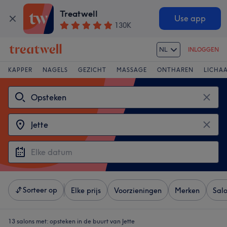
Treatwell
Use app
130K
NL
INLOGGEN
KAPPER
NAGELS
GEZICHT
MASSAGE
ONTHAREN
LICHA
Sorteer op
Elke prijs
Voorzieningen
Merken
Sal
13 salons met:
opsteken in de buurt van Jette