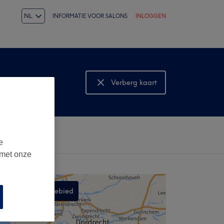
NL
INFORMATIE VOOR SALONS
INLOGGEN
Verberg kaart
Bekijk kaart
e
 met onze
Zoek in dit gebied
,