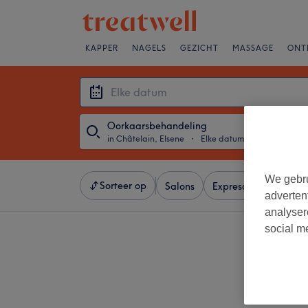
KAPPER
NAGELS
GEZICHT
MASSAGE
ONT
Oorkaarsbehandeling
in Châtelain, Elsene
・
Elke datum
We gebru
Sorteer op
Salons
Expresaanbiedingen
adverten
analyser
social m