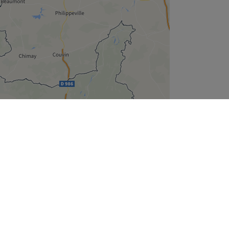
Leaflet
| ©
OpenStreetMap
contributors
Wie zijn wij
Over ons