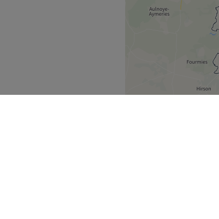
ijk Gewest
Elsene
>
>
ek
Partners
ment Guide
Partner worden