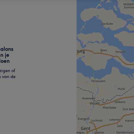
alons
n je
doen
zigen of
n van de