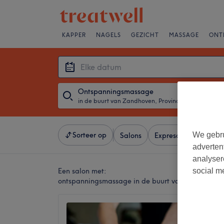
KAPPER
NAGELS
GEZICHT
MASSAGE
ONT
Ontspanningsmassage
in de buurt van Zandhoven, Provincie Antwerpen
・
Elke d
We gebru
Sorteer op
Salons
Expresaanbiedingen
adverten
analyser
social m
Een salon met:
ontspanningsmassage in de buurt van Zandhoven,
Esthev
4,9