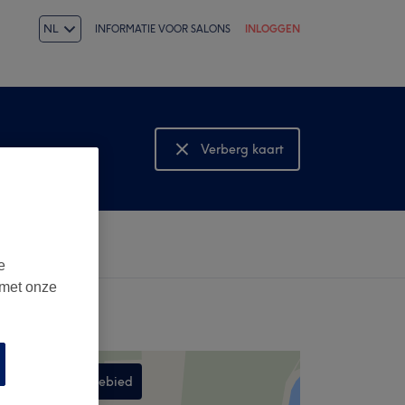
NL
INFORMATIE VOOR SALONS
INLOGGEN
Verberg kaart
Bekijk kaart
e
 met onze
Zoek in dit gebied