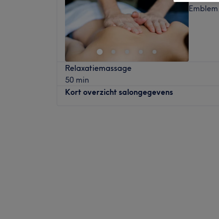
Emblem,
Relaxatiemassage
50 min
Kort overzicht salongegevens
Maandag
09:00
–
19:00
Dinsdag
09:00
–
18:00
Woensdag
09:00
–
18:00
Donderdag
09:00
–
18:00
Vrijdag
09:00
–
18:00
Zaterdag
Gesloten
Zondag
Gesloten
Schoonheidssalon Estheva in Emblem (Ranst