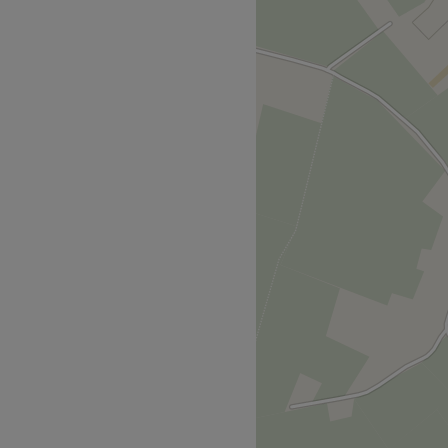
en professionele verzorging
eving biedt de salon een
zowel lichaam als geest te
 en een passie voor
or hoogwaardige zorg met
er parfum en parabenen.
hoonheidsbehandelingen,
oetverzorging, massages,
itieve ontharing. Elke
fieke wensen en behoeften
uid en een diep gevoel van
 sfeer uit, waar klanten
es om pure verwennerij en
salon verlaat met een
gde uitstraling.
Go to venue