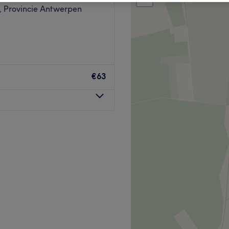
 Provincie Antwerpen
€63
) is een oase van rust en