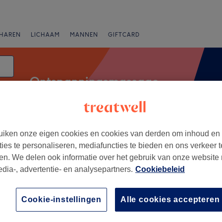
HAREN
LICHAAM
MANNEN
GIFTCARD
Ontspanningsmassage
atum
iken onze eigen cookies en cookies van derden om inhoud en
Beoordeling
ties te personaliseren, mediafuncties te bieden en ons verkeer t
en. We delen ook informatie over het gebruik van onze website
edia-, advertentie- en analysepartners.
Cookiebeleid
 Provincie Antwerpen
Cookie-instellingen
Alle cookies accepteren
+
a
34 reviews
−