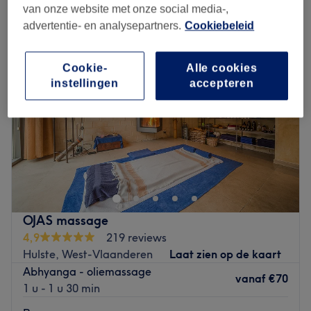
ontspanningsmassages in de buurt van Wijk 0 Hulste, Harelbeke
van onze website met onze social media-,
advertentie- en analysepartners.
Cookiebeleid
Cookie-
Alle cookies
instellingen
accepteren
OJAS massage
4,9
219 reviews
Hulste, West-Vlaanderen
Laat zien op de kaart
Abhyanga - oliemassage
vanaf
€70
1 u - 1 u 30 min