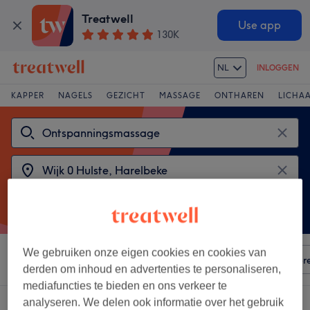
Treatwell
Use app
130K
NL
INLOGGEN
KAPPER
NAGELS
GEZICHT
MASSAGE
ONTHAREN
LICHA
We gebruiken onze eigen cookies en cookies van
Sorteer op
Elke prijs
Voorzieningen
Salons
Expr
derden om inhoud en advertenties te personaliseren,
mediafuncties te bieden en ons verkeer te
analyseren. We delen ook informatie over het gebruik
2 salons met: