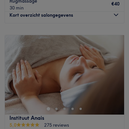
Rugmassage
€40
30 min
Kort overzicht salongegevens
Maandag
09:00
–
21:00
Dinsdag
09:00
–
21:00
Woensdag
09:00
–
21:00
Donderdag
09:00
–
21:00
Vrijdag
09:00
–
21:00
Zaterdag
09:00
–
21:00
Zondag
Gesloten
In een zeer rustige en groene omgeving vind je in Hulste
OJAS massage. Johan en Katrien zijn gespecialiseerd in
verschillende ayurvedische massages, waarvan er
bepaalde ook als duo-massage geboekt kunnen worden.
De massages vinden plaats in een Feng Shui-ruimte die
Instituut Anais
verwarmd wordt met een houtkachel of bij mooi weer in
5,0
275 reviews
de tuin. Dit geeft een extra dimensie en maakt de