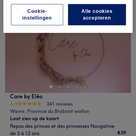
ontspanningsmassage in Wavre, Province du Brabant wallon
Cookie-
Alle cookies
instellingen
accepteren
Care by Eléo
4,9
341 reviews
Wavre, Province du Brabant wallon
Laat zien op de kaart
Repos des princes et des princesses Nougatine
€39
de 3 à 12 ans