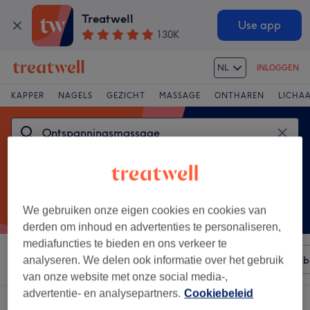
Treatwell
Use app
130K
NL
INLOGGEN
KAPPER
NAGELS
GEZICHT
MASSAGE
ONTHAREN
LICHA
We gebruiken onze eigen cookies en cookies van
derden om inhoud en advertenties te personaliseren,
mediafuncties te bieden en ons verkeer te
Sorteer op
Elke prijs
Merken
Salons
Expresaanb
analyseren. We delen ook informatie over het gebruik
van onze website met onze social media-,
advertentie- en analysepartners.
Cookiebeleid
Een salon met: