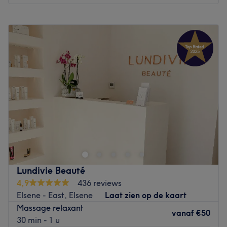
Nos coups de cœur :
Maandag
10:00
–
18:30
L’atmosphère : Un cadre chaleureux et relaxant, idéal
Dinsdag
10:00
–
18:30
pour une parenthèse de détente.
Woensdag
10:00
–
18:30
Les spécialités de l’établissement : Massages de la
Donderdag
10:00
–
18:30
méthode Renata França, et et d’autres techniques
Vrijdag
10:00
–
19:00
personnalisés réalisés avec expertise pour harmoniser le
Zaterdag
10:00
–
18:30
corps et apaiser l’esprit.
Zondag
Gesloten
Go to venue
Este Clinique est un salon de beauté situé à Bruxelles,
près du square du Bastion et de la porte de Namur.
Venez découvrir cet extraordinaire institut et les soins
qu'ils proposent : une variété impressionnante de soin du
visage et du corps ainsi que des épilations définitives au
Lundivie Beauté
laser ! Vous trouverez tout ce qu'il faut pour des
4,9
436 reviews
traitements adaptés à votre type de peau !
Elsene - East, Elsene
Laat zien op de kaart
Massage relaxant
Transports publics les plus proches :
vanaf
€50
30 min - 1 u
Vous disposez de la station Porte de Namur (métro 1 et 2