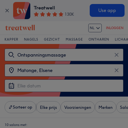
Treatwell
Use app
130K
NL
INLOGGEN
KAPPER
NAGELS
GEZICHT
MASSAGE
ONTHAREN
LICHA
Sorteer op
Elke prijs
Voorzieningen
Merken
Sal
10 salons met: