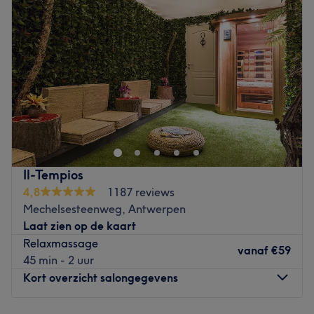
Donderdag
10:00
–
18:00
Vrijdag
10:00
–
18:00
Zaterdag
10:00
–
18:00
Zondag
Gesloten
Onze salon bevindt zich op de Plantin en Moretuslei,
centraal gelegen in Antwerpen. We zijn makkelijk
bereikbaar met het openbaar vervoer en er is voldoende
parkeergelegenheid in de buurt. De salon ligt op
wandelafstand van het station Antwerpen-Berchem en
Il-Tempios
dicht bij verschillende bushaltes en tramhaltes. Dankzij
4,8
1187 reviews
onze centrale ligging zijn we vlot bereikbaar, zowel
Mechelsesteenweg, Antwerpen
vanuit het centrum van Antwerpen als vanuit de
Laat zien op de kaart
omliggende gemeenten.
Relaxmassage
vanaf
€59
Go to venue
45 min - 2 uur
Kort overzicht salongegevens