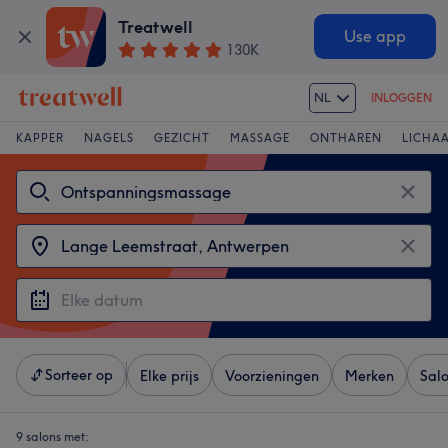
Treatwell
Use app
130K
NL
INLOGGEN
KAPPER
NAGELS
GEZICHT
MASSAGE
ONTHAREN
LICHA
Sorteer op
Elke prijs
Voorzieningen
Merken
Sal
9 salons met: