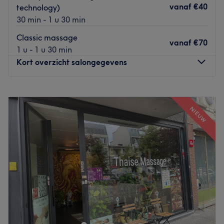
vanaf
€40
technology)
30 min - 1 u 30 min
Classic massage
vanaf
€70
1 u - 1 u 30 min
Kort overzicht salongegevens
Maandag
09:00
–
19:00
Dinsdag
09:00
–
19:00
NIEUW
Woensdag
09:00
–
19:00
Donderdag
09:00
–
19:00
Vrijdag
09:00
–
19:00
Zaterdag
09:00
–
19:00
Zondag
Gesloten
Bij Sofiya NailCare BodyCare in Antwerpen kun je terecht
voor allerlei behandelingen. Laat jezelf verwennen en
geniet van diverse behandelingen zoals gel pedicures,
Biab nagels, massages, gezicht behandelingen,