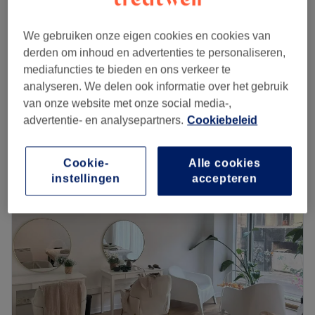
Head and face biomassage
€55
35 min
We gebruiken onze eigen cookies en cookies van
derden om inhoud en advertenties te personaliseren,
Foot massage
€65
mediafuncties te bieden en ons verkeer te
1 u
analyseren. We delen ook informatie over het gebruik
Kort overzicht salongegevens
van onze website met onze social media-,
advertentie- en analysepartners.
Cookiebeleid
Maandag
10:00
–
21:00
Dinsdag
10:00
–
21:00
Cookie-
Alle cookies
Woensdag
10:00
–
21:00
instellingen
accepteren
Donderdag
10:00
–
21:00
Vrijdag
10:00
–
21:00
Zaterdag
10:00
–
21:00
Zondag
10:00
–
21:00
Are you in need of a good full body massage? Then you
should visit Reborn in Antwerp for a massage that
pampers both the body and mind. Owner and massage