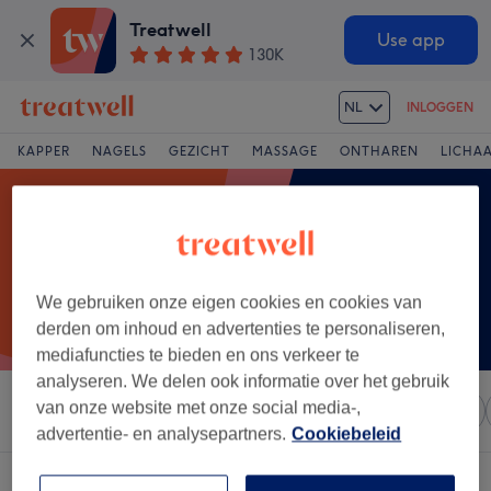
Treatwell
Use app
130K
NL
INLOGGEN
KAPPER
NAGELS
GEZICHT
MASSAGE
ONTHAREN
LICHA
We gebruiken onze eigen cookies en cookies van
derden om inhoud en advertenties te personaliseren,
mediafuncties te bieden en ons verkeer te
analyseren. We delen ook informatie over het gebruik
van onze website met onze social media-,
Sorteer op
Elke prijs
Salons
Expresaanbiedingen
advertentie- en analysepartners.
Cookiebeleid
Een salon met:
ontspanningsmassage in Heeserbergen, Limburg