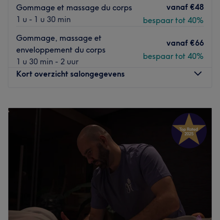
vanaf
€48
Gommage et massage du corps
1 u - 1 u 30 min
bespaar tot 40%
Gommage, massage et
vanaf
€66
enveloppement du corps
bespaar tot 40%
1 u 30 min - 2 uur
Kort overzicht salongegevens
Maandag
10:00
–
19:00
Dinsdag
Gesloten
Woensdag
10:00
–
19:00
Donderdag
10:00
–
19:00
Vrijdag
10:00
–
19:00
Zaterdag
10:00
–
19:00
Zondag
11:00
–
19:00
Six Mondes de Beauté, situé à Bruxelles, est un institut où
Irina et son équipe offrent une gamme complète de soins
esthétiques pour une mise en beauté personnalisée.