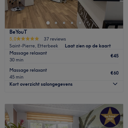
Alnia est un nail bar situé dans l'avenue Auderghem au
espèces uniquement.
coeur d'Etterbeek. Nikolina vous reçoit pour chouchouter
Go to venue
et soigner vos mains et vos pieds. Optez pour une
pédicure médicale si vous souhaitez un traitement contre
les durillons, les cors, les ongles incarnés ou un simple
BeYouT
soin des pieds. Vous pourrez également profiter d’une
5,0
37 reviews
réflexologie plantaire ou d’un massage des pieds
Saint-Pierre, Etterbeek
Laat zien op de kaart
relaxant. Tout ça dans le calme et la détente, pendant
Massage relaxant
qu'on vous prodigue les meilleurs conseils.
€45
30 min
Go to venue
Massage relaxant
€60
45 min
Kort overzicht salongegevens
Maandag
Gesloten
Dinsdag
10:00
–
19:00
Woensdag
10:00
–
19:00
Donderdag
10:00
–
19:00
Vrijdag
10:00
–
19:00