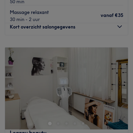
50 min
Go to venue
Massage relaxant
vanaf
€35
30 min - 2 uur
Kort overzicht salongegevens
Maandag
10:00
–
19:00
Dinsdag
10:00
–
19:00
Woensdag
10:00
–
19:00
Donderdag
10:00
–
19:00
Vrijdag
10:00
–
19:00
Zaterdag
10:00
–
19:00
Zondag
Gesloten
Bienvenue chez iBeauty Institut, votre destination de choix
pour un soin de beauté complet et personnalisé. Notre
salon propose une vaste gamme de services pour
répondre à tous vos besoins de bien-être et d'esthétique.
Que vous recherchiez une épilation au laser, une
Loanny beauty