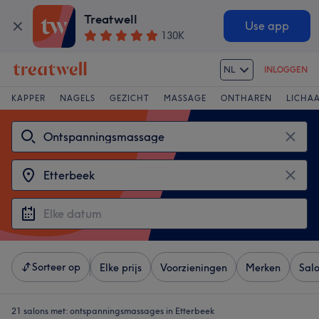
Treatwell
Use app
130K
NL
INLOGGEN
KAPPER
NAGELS
GEZICHT
MASSAGE
ONTHAREN
LICHA
Sorteer op
Elke prijs
Voorzieningen
Merken
Sal
21 salons met:
ontspanningsmassages in Etterbeek