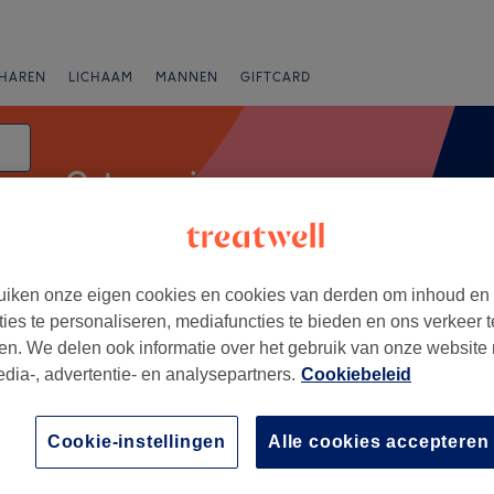
HAREN
LICHAAM
MANNEN
GIFTCARD
Ontspanningsmassage
iken onze eigen cookies en cookies van derden om inhoud en
anbiedingen
Beoordeling
ties te personaliseren, mediafuncties te bieden en ons verkeer t
en. We delen ook informatie over het gebruik van onze website
edia-, advertentie- en analysepartners.
Cookiebeleid
 Oost-Vlaanderen
+
aditional Thai
Cookie-instellingen
Alle cookies accepteren
e, Nazareth-De-Pinte
−
163 reviews