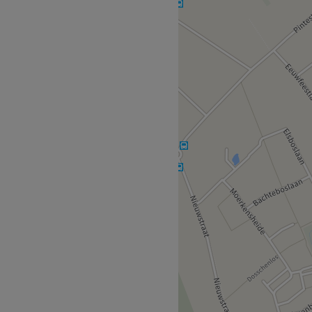
reth-De-Pinte bieden ze
j ontspanning,
am. Laat je verwennen door
 professionele omgeving. Of
 massage of gericht wilt
de perfecte behandeling voor
Eeuwfeestlaan.
rkers die zorg dragen voor
ijk en streven ernaar om aan