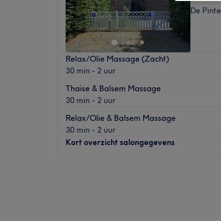
De Pint
Relax/Olie Massage (Zacht)
30 min - 2 uur
Thaise & Balsem Massage
30 min - 2 uur
Relax/Olie & Balsem Massage
30 min - 2 uur
Kort overzicht salongegevens
Maandag
10:30
–
20:00
Dinsdag
10:30
–
20:00
Woensdag
10:30
–
20:00
Donderdag
10:30
–
20:00
Vrijdag
10:30
–
20:00