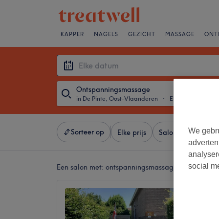
KAPPER
NAGELS
GEZICHT
MASSAGE
ONT
Ontspanningsmassage
in De Pinte, Oost-Vlaanderen
・
Elke datum
We gebru
Sorteer op
Elke prijs
Salons
Expresa
adverten
analyser
social m
Een salon met:
ontspanningsmassage in De Pinte,
Best Tr
massag
4,9