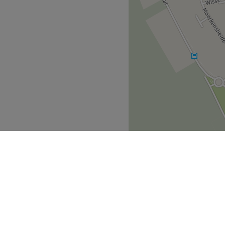
roducten
Go to venue
nderen
De Pinte
>