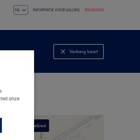
NL
INFORMATIE VOOR SALONS
INLOGGEN
Verberg kaart
Bekijk kaart
e
 met onze
Zoek in dit gebied
,