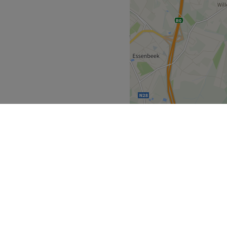
n beauté de vos ongles.
rensen.
s reçoit dans cet institut.
able à la décoration
.
et Dyson.
Go to venue
ijk Gewest
>