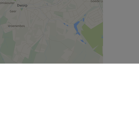
Leaflet
| ©
OpenStreetMap
contributors