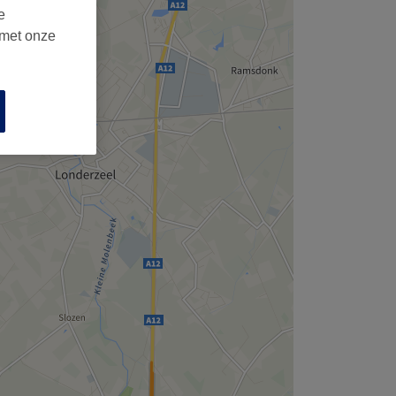
e
 met onze