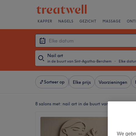
KAPPER
NAGELS
GEZICHT
MASSAGE
ONT
Nail art
in de buurt van Sint-Agatha-Berchem
・
Elke datu
Sorteer op
Elke prijs
Voorzieningen
8 salons met:
nail art in de buurt van Sint-Agath
Beauty
4,9
We gebru
Anderle