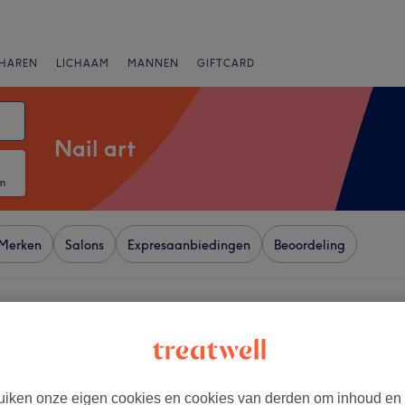
HAREN
LICHAAM
MANNEN
GIFTCARD
Nail art
m
Merken
Salons
Expresaanbiedingen
Beoordeling
a-Berchem
+
 Chloe
160 reviews
−
iken onze eigen cookies en cookies van derden om inhoud en
cht Centrum - Wayez,