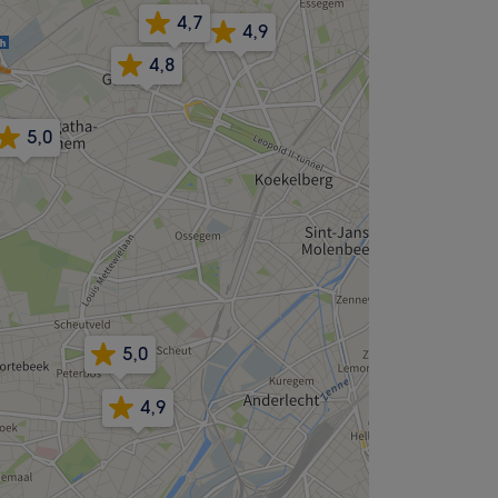
4,7
4,9
4,8
5,0
5,0
4,9