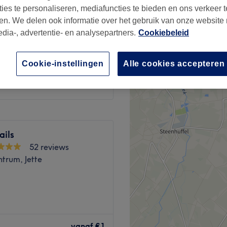
ties te personaliseren, mediafuncties te bieden en ons verkeer t
cht
en. We delen ook informatie over het gebruik van onze website
edia-, advertentie- en analysepartners.
Cookiebeleid
Cookie-instellingen
Alle cookies accepteren
€10
ails
52 reviews
ntrum, Jette
tut spécialisé dans la
s minutieux pour sublimer
vanaf
€1