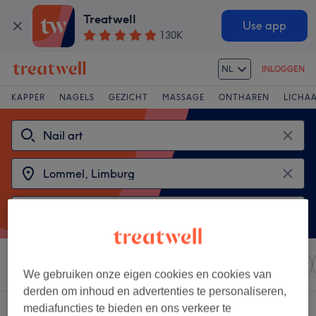
Treatwell
Use app
130K
NL
INLOGGEN
KAPPER
NAGELS
GEZICHT
MASSAGE
ONTHAREN
LICHA
Sorteer op
Elke prijs
Salons
Expresaanbiedingen
We gebruiken onze eigen cookies en cookies van
derden om inhoud en advertenties te personaliseren,
mediafuncties te bieden en ons verkeer te
2 salons met:
nail art in Lommel, Limburg