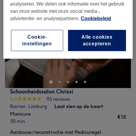
analyseren. We delen ook informatie over het gebruik
van onze website met onze social media-,
advertentie- en analysepartners.
Cookiebeleid
Cookie-
Alle cookies
instellingen
accepteren
Schoonheidssalon Chrissi
5,0
93 reviews
Barrier, Limburg
Laat zien op de kaart
Manicure
€15
30 min
Aanbouw/reconstructie met Pedicuregel