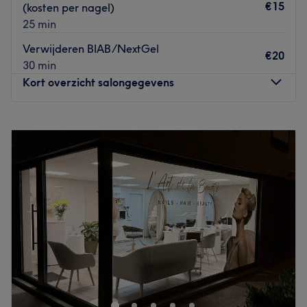
€15
(kosten per nagel)
25 min
Verwijderen BIAB/NextGel
€20
30 min
Kort overzicht salongegevens
Maandag
10:30
–
20:00
Dinsdag
09:30
–
18:00
Woensdag
09:30
–
17:30
Donderdag
10:30
–
20:00
Vrijdag
10:00
–
17:00
Zaterdag
10:00
–
15:00
Zondag
Gesloten
Schoonheidssalon Chrissi in Lommel is een warme en
professionele schoonheidssalon waar zorg en comfort
centraal staan, met als doel om iedere klant te laten
ontspannen, stralen en zich op haar mooist te voelen –