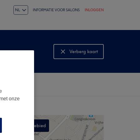
NL
INFORMATIE VOOR SALONS
INLOGGEN
Verberg kaart
Bekijk kaart
e
 met onze
Zoek in dit gebied
,