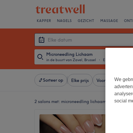
KAPPER
NAGELS
GEZICHT
MASSAGE
ONT
Microneedling Lichaam
in de buurt van Zavel, Brussel
・
Elke datum
We gebru
Sorteer op
Elke prijs
Voorzieningen
adverten
analyser
social m
2 salons met:
microneedling lichaam in de buurt v
Este Cl
4,7
Zavel, B