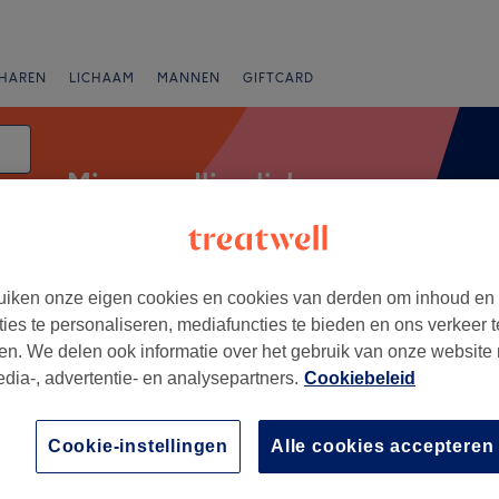
HAREN
LICHAAM
MANNEN
GIFTCARD
Microneedling lichaam
iken onze eigen cookies en cookies van derden om inhoud en
Merken
Salons
Expresaanbiedingen
Beoordeling
ties te personaliseren, mediafuncties te bieden en ons verkeer t
en. We delen ook informatie over het gebruik van onze website
edia-, advertentie- en analysepartners.
Cookiebeleid
an Zavel, Brussel
+
inique
Cookie-instellingen
Alle cookies accepteren
257 reviews
−
russel