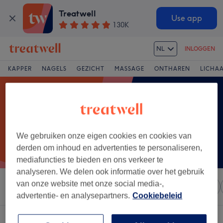
Treatwell
Use app
130K
NL
INLOGGEN
KAPPER
NAGELS
GEZICHT
MASSAGE
ONTHAREN
LICHA
We gebruiken onze eigen cookies en cookies van
derden om inhoud en advertenties te personaliseren,
mediafuncties te bieden en ons verkeer te
analyseren. We delen ook informatie over het gebruik
van onze website met onze social media-,
Sorteer op
Elke prijs
Salons
Expresaanbiedingen
advertentie- en analysepartners.
Cookiebeleid
Een salon met:
microdermabrasie in Leuven