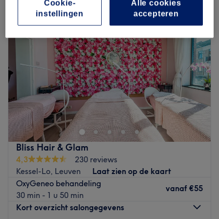
Cookie-
Alle cookies
instellingen
accepteren
Bliss Hair & Glam
4,3
230 reviews
Kessel-Lo, Leuven
Laat zien op de kaart
OxyGeneo behandeling
vanaf
€55
30 min - 1 u 50 min
Kort overzicht salongegevens