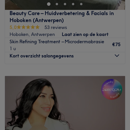
terecht voor huidverbetering, lichaamsbehandelingen,
gezichtsbehandelingen, massages, manicure, pedicure
Beauty Care – Huidverbetering & Facials in
en veel arrangementen. Je kunt je hier van top tot teen
Hoboken (Antwerpen)
onder handen laten nemen. Het team is zeer
5,0
53 reviews
gespecialiseerd in alle behandelingen en werkt met
Hoboken, Antwerpen
Laat zien op de kaart
producten van topkwaliteit. Zo zorgen zij ervoor dat jij
Skin Refining Treatment – Microdermabrasie
het salon stralend en ontspannen zult verlaten. Een
€75
1 u
behandeling bij Pure’Loo voelt echt als een dagje uit.
Kort overzicht salongegevens
Go to venue
Maandag
09:00
–
20:30
Dinsdag
09:00
–
20:30
Woensdag
09:00
–
20:30
Donderdag
09:00
–
20:30
Vrijdag
09:00
–
20:30
Zaterdag
10:00
–
20:30
Zondag
10:00
–
20:30
Bij Beauty Care combineren we expertise met persoonlijke