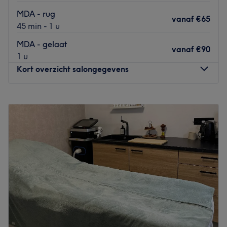
MDA - rug
vanaf
€65
45 min - 1 u
MDA - gelaat
vanaf
€90
1 u
Kort overzicht salongegevens
Maandag
09:00
–
20:00
Dinsdag
09:00
–
18:00
Woensdag
09:00
–
18:00
Donderdag
09:00
–
20:00
Vrijdag
09:00
–
17:00
Zaterdag
10:00
–
13:00
Zondag
Gesloten
Wil je jezelf compleet in de watten laten leggen? Breng
dan een bezoek aan beautysalon Pure’Loo aan de
Provinciale Steenweg in Schelle. Bij dit salon kun je