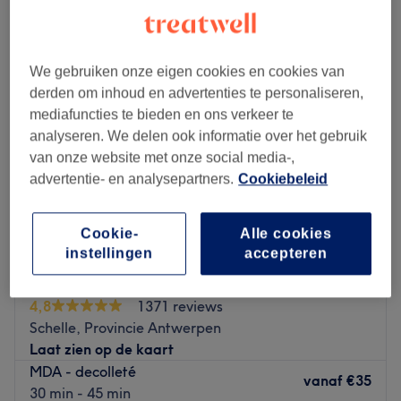
microdermabrasie in de buurt van Kruibeke, Oost-Vlaanderen
We gebruiken onze eigen cookies en cookies van
derden om inhoud en advertenties te personaliseren,
mediafuncties te bieden en ons verkeer te
analyseren. We delen ook informatie over het gebruik
van onze website met onze social media-,
advertentie- en analysepartners.
Cookiebeleid
Cookie-
Alle cookies
instellingen
accepteren
Pure'Loo
4,8
1371 reviews
Schelle, Provincie Antwerpen
Laat zien op de kaart
MDA - decolleté
vanaf
€35
30 min - 45 min