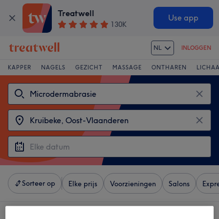
Treatwell
Use app
130K
NL
INLOGGEN
KAPPER
NAGELS
GEZICHT
MASSAGE
ONTHAREN
LICHA
Sorteer op
Elke prijs
Voorzieningen
Salons
Expr
4 salons met: