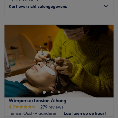
Kort overzicht salongegevens
Maandag
09:00
–
18:00
Dinsdag
09:00
–
18:00
Woensdag
09:00
–
18:00
Donderdag
12:00
–
20:00
Vrijdag
09:00
–
18:00
Zaterdag
09:00
–
17:00
Zondag
Gesloten
Bij kapsalon Kreatief Hair & Beauty BV in Sint-Niklaas
ben je aan het juiste adres voor een snit en
kleurbehandeling.
Eigenares Marisca heeft meer dan 19 jaar ervaring en is
een echte professional als het gaat om haar. Je krijgt hier
Wimpersextension Aihong
persoonlijk advies en Marisca en haar team nemen de
4,7
279 reviews
tijd voor de verschillende behandelingen. Het team is
Temse, Oost-Vlaanderen
Laat zien op de kaart