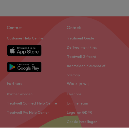
betalen
Vrijdag
09:00
–
17:00
Go to venue
Zaterdag
10:00
–
14:00
Zondag
Gesloten
Contact
Ontdek
Lash Brow Beauty is een salon waar zorg en comfort
Customer Help Centre
Treatment Guide
centraal staan, met als doel de klanten een unieke
wellnesservaring te bieden.
De Treatment Files
Dichtstbijzijnde openbaar vervoer:
Treatwell Giftcard
De salon is gelegen bij de halte Sint-Niklaas
Aanmelden nieuwsbrief
Kiemerstraat.
Sitemap
Het team:
Partners
Wie zijn wij
De salon heeft een klein team van medewerkers die zorg
dragen voor de klanten. Ze zijn professioneel, vriendelijk
Partner worden
Over ons
en streven ernaar om aan alle behoeften van hun klanten
Treatwell Connect Help Centre
Join the team
te voldoen.
Treatwell Pro Help Center
Legal en GDPR
Wat we leuk vinden aan de salon:
Cookie instellingen
Sfeer: vriendelijk & verzorgd