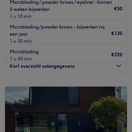
toegankelijk en is pas tevreden als jij dat ook bent. Je
Microblading / powder brows / eyeliner -binnen
wordt hier dan ook in de watten gelegd waardoor je echt
€50
5 weken bijwerken
even kan ontspannen. Vrouwen, mannen en kinderen zijn
1 u 10 min
welkom in dit salon. De kapsalon en beauty instituut is
Microblading/powder brows - bijwerken na
volledig vegan en gebruikt top kwalitatieve vegan
€130
een jaar
producten.
1 u 30 min
Handig om te weten: je kan je wagen gratis voor de deur
Microblading
parkeren.
€220
1 u 45 min
Go to venue
Kort overzicht salongegevens
Maandag
08:45
–
15:15
Dinsdag
08:45
–
15:15
Woensdag
08:45
–
11:45
Donderdag
08:45
–
15:15
Vrijdag
08:45
–
15:15
Zaterdag
Gesloten
Zondag
Gesloten