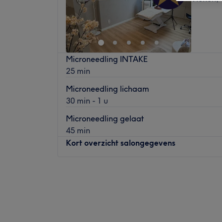
Microneedling INTAKE
25 min
Microneedling lichaam
30 min - 1 u
Microneedling gelaat
45 min
Kort overzicht salongegevens
Maandag
Gesloten
Dinsdag
Gesloten
Woensdag
09:00
–
11:30
Donderdag
Gesloten
Vrijdag
09:00
–
15:00