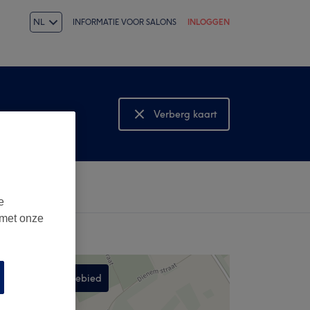
NL
INFORMATIE VOOR SALONS
INLOGGEN
Verberg kaart
Bekijk kaart
e
 met onze
Zoek in dit gebied
,