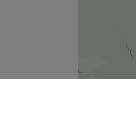
Go to venue
rabant
Tienen
>