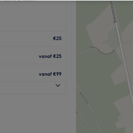
€25
vanaf
€25
vanaf
€99