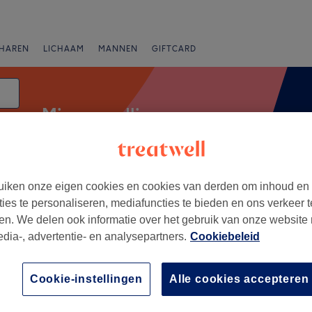
HAREN
LICHAAM
MANNEN
GIFTCARD
Micro needling
iken onze eigen cookies en cookies van derden om inhoud en
Expresaanbiedingen
Beoordeling
ties te personaliseren, mediafuncties te bieden en ons verkeer t
en. We delen ook informatie over het gebruik van onze website
edia-, advertentie- en analysepartners.
Cookiebeleid
Brabant
+
esthetics
Cookie-instellingen
Alle cookies accepteren
61 reviews
−
 Vlaams-Brabant