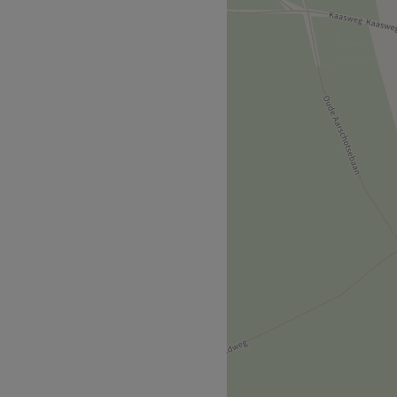
ar zorg en comfort centraal
wellnesservaring te bieden.
zenhof.
rkers die zorg dragen voor
ijk en streven ernaar om aan
ngen
brow, Hive, DMT beauty,