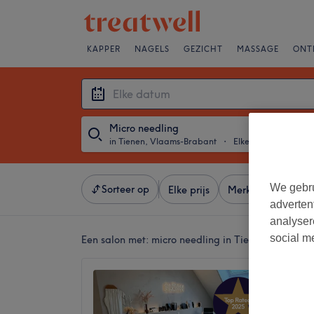
KAPPER
NAGELS
GEZICHT
MASSAGE
ONT
Micro needling
in Tienen, Vlaams-Brabant
・
Elke datum
We gebru
Sorteer op
Elke prijs
Merken
Salons
adverten
analyser
social m
Een salon met:
micro needling in Tienen, Vlaams-
Blōsh A
5,0
Tienen,