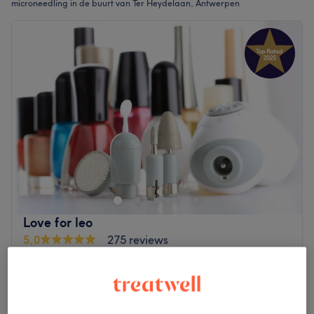
microneedling in de buurt van Ter Heydelaan, Antwerpen
Love for leo
5,0
275 reviews
Ter Heydelaan, Antwerpen
Laat zien op de kaart
Microneedling
€90
1 u