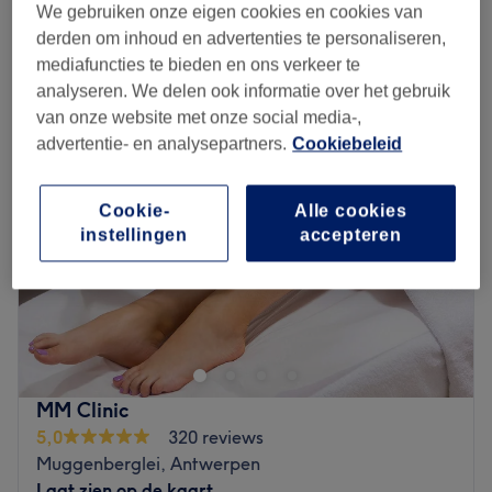
We gebruiken onze eigen cookies en cookies van
Kort overzicht salongegevens
derden om inhoud en advertenties te personaliseren,
mediafuncties te bieden en ons verkeer te
Maandag
Gesloten
analyseren. We delen ook informatie over het gebruik
Dinsdag
Gesloten
van onze website met onze social media-,
Woensdag
Gesloten
advertentie- en analysepartners.
Cookiebeleid
Donderdag
10:00
–
22:00
Vrijdag
10:00
–
23:00
Zaterdag
10:00
–
18:00
Cookie-
Alle cookies
instellingen
accepteren
Zondag
Gesloten
Love for Leo in Deurne is een veelzijdige
schoonheidssalon waar persoonlijke aandacht,
deskundigheid en comfort centraal staan, met als doel
iedere klant te laten genieten van een moment voor
zichzelf én een resultaat dat perfect aansluit bij zijn of
MM Clinic
haar wensen.
5,0
320 reviews
Dichtstbijzijnde openbaar vervoer: De salon is gelegen in
Muggenberglei, Antwerpen
Deurne en is goed bereikbaar met het openbaar vervoer.
Laat zien op de kaart