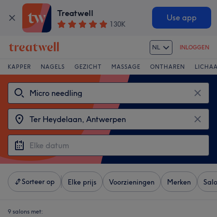
Treatwell
Use app
130K
NL
INLOGGEN
KAPPER
NAGELS
GEZICHT
MASSAGE
ONTHAREN
LICHA
Sorteer op
Elke prijs
Voorzieningen
Merken
Sal
9 salons met: