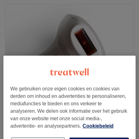
We gebruiken onze eigen cookies en cookies van
Sahina studio
derden om inhoud en advertenties te personaliseren,
4,2
17 reviews
mediafuncties te bieden en ons verkeer te
Dansaert, Brussel
Laat zien op de kaart
analyseren. We delen ook informatie over het gebruik
Last-minute
van onze website met onze social media-,
vanaf
€72
Microneedling
advertentie- en analysepartners.
Cookiebeleid
1 u 20 min
bespaar tot 10%