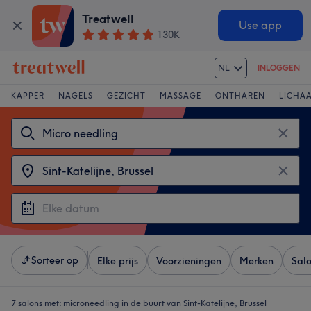
Treatwell
Use app
130K
NL
INLOGGEN
KAPPER
NAGELS
GEZICHT
MASSAGE
ONTHAREN
LICHA
Sorteer op
Elke prijs
Voorzieningen
Merken
Sal
7 salons met:
microneedling in de buurt van Sint-Katelijne, Brussel